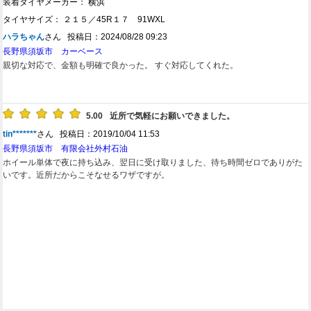
装着タイヤメーカー： 横浜
タイヤサイズ： ２１５／45R１７ 91WXL
ハラちゃん
さん 投稿日：2024/08/28 09:23
長野県須坂市 カーベース
親切な対応で、金額も明確で良かった。 すぐ対応してくれた。
5.00
近所で気軽にお願いできました。
tin*******
さん 投稿日：2019/10/04 11:53
長野県須坂市 有限会社外村石油
ホイール単体で夜に持ち込み、翌日に受け取りました、待ち時間ゼロでありがた
いです。近所だからこそなせるワザですが。