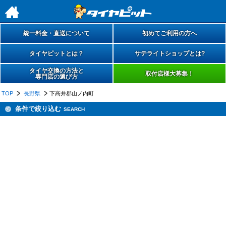
h
統一料金・直送について
初めてご利用の方へ
タイヤピットとは？
サテライトショップとは?
タイヤ交換の方法と
取付店様大募集！
専門店の選び方
TOP
長野県
下高井郡山ノ内町
条件で絞り込む
SEARCH