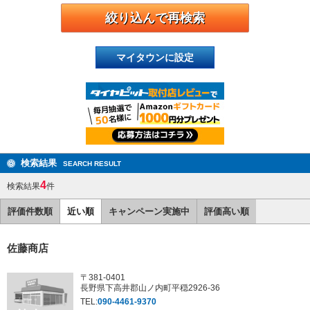
マイタウンに設定
検索結果
SEARCH RESULT
4
検索結果
件
評価件数順
近い順
キャンペーン実施中
評価高い順
佐藤商店
〒381-0401
長野県下高井郡山ノ内町平穏2926-36
TEL:
090-4461-9370