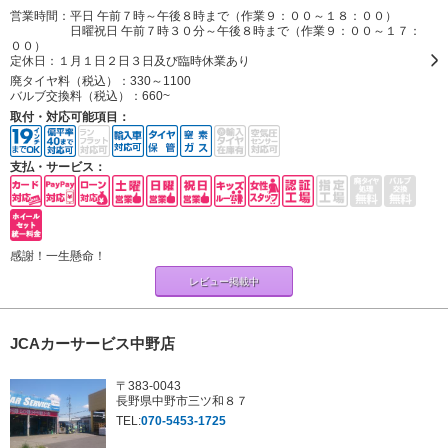
営業時間：平日 午前７時～午後８時まで（作業９：００～１８：００）
日曜祝日 午前７時３０分～午後８時まで（作業９：００～１７：
００）
定休日：
１月１日２日３日及び臨時休業あり
廃タイヤ料（税込）：
330～1100
バルブ交換料（税込）：
660~
取付・対応可能項目：
支払・サービス：
感謝！一生懸命！
レビュー掲載中
JCAカーサービス中野店
〒383-0043
長野県中野市三ツ和８７
TEL:
070-5453-1725