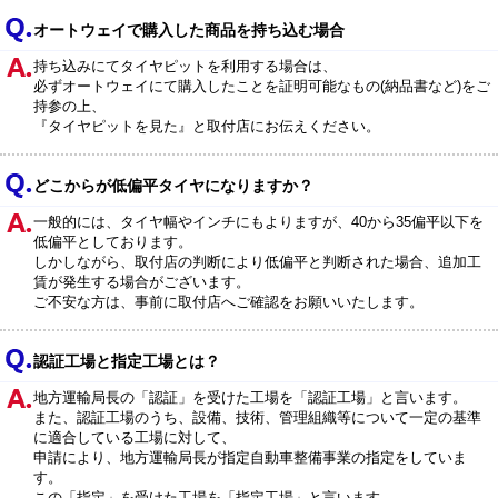
オートウェイで購入した商品を持ち込む場合
持ち込みにてタイヤピットを利用する場合は、
必ずオートウェイにて購入したことを証明可能なもの(納品書など)をご
持参の上、
『タイヤピットを見た』と取付店にお伝えください。
どこからが低偏平タイヤになりますか？
一般的には、タイヤ幅やインチにもよりますが、40から35偏平以下を
低偏平としております。
しかしながら、取付店の判断により低偏平と判断された場合、追加工
賃が発生する場合がございます。
ご不安な方は、事前に取付店へご確認をお願いいたします。
認証工場と指定工場とは？
地方運輸局長の「認証」を受けた工場を「認証工場」と言います。
また、認証工場のうち、設備、技術、管理組織等について一定の基準
に適合している工場に対して、
申請により、地方運輸局長が指定自動車整備事業の指定をしていま
す。