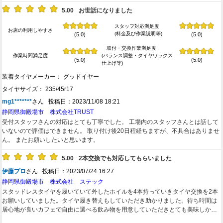
5.00
お世話になりました
スタッフ対応満足度
お店の利用しやすさ
(料金及び作業説明等)
(5.0)
(5.0)
取付・交換作業満足度
作業時間満足度
(バランス調整・タイヤワックス
(5.0)
(5.0)
仕上げ等)
装着タイヤメーカー： グッドイヤー
タイヤサイズ： 235/45r17
mg1*******
さん 投稿日：2023/11/08 18:21
静岡県御殿場市 株式会社TRUST
受付スタッフさんの対応はとても丁寧でした。 工場内のスタッフさんとは話して
いないので評価はできません。 取り付け後20日程経ちますが、不具合はありませ
ん。 またお願いしたいと思います。
5.00
2本交換でも対応してもらいました
伊藤プロ
さん 投稿日：2023/07/24 16:27
静岡県御殿場市 株式会社 ステック
スタッドレスタイヤを履いていて外したホイルを4本持っていきタイヤ交換を2本
お願いしていました。タイヤ履き替えもしていただき助かりました。待ち時間は
居心地が良いカフェで自由に選べる飲み物を用意していただきとても美味しかっ
たです。このドリンクを飲むだけにでも行きたいくらいです。また利用させてい