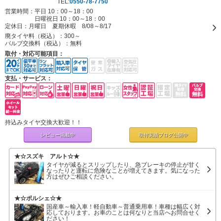
TEL:
0550-78-7750
営業時間：平日 10：00～18：00
日曜祝日 10：00～18：00
定休日：
月曜日 夏期休暇 8/08～8/17
廃タイヤ料（税込）：
300～
バルブ交換料（税込）：
無料
取付・対応可能項目：
支払・サービス：
持込みタイヤ交換大歓迎！！
レビュー掲載中
取付実績ブログ
公開中
★☆スズキ アルト☆★
タイヤが減るとスリップしたり、急ブレーキの停止が甘く
なったりと運転に危険なことが増えてきます。気になった
方はぜひご相談ください。
★☆ポルシェ☆★
国産車～輸入車！軽自動車～普通乗用車！車種は幅広く対
応しております。お車のことは何なりと当店へお問合せく
ださい！