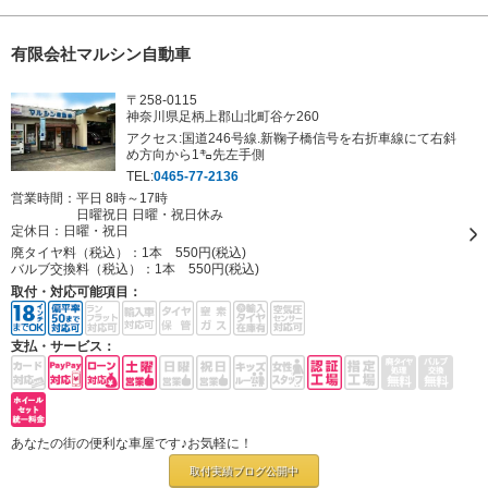
有限会社マルシン自動車
〒258-0115
神奈川県足柄上郡山北町谷ケ260
アクセス:国道246号線.新鞠子橋信号を右折車線にて右斜
め方向から1㌔先左手側
TEL:
0465-77-2136
営業時間：平日 8時～17時
日曜祝日 日曜・祝日休み
定休日：
日曜・祝日
廃タイヤ料（税込）：
1本 550円(税込)
バルブ交換料（税込）：
1本 550円(税込)
取付・対応可能項目：
支払・サービス：
あなたの街の便利な車屋です♪お気軽に！
取付実績ブログ
公開中