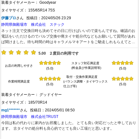
装着タイヤメーカー： Goodyear
タイヤサイズ： 155/65R14 75S
伊藤プロ
さん 投稿日：2024/05/26 23:29
静岡県御殿場市 株式会社 ステック
ネット注文で交換日時も決めてその日に行けばいいので楽ちんですね。確認のお
電話をいただけるのでバルブ交換や廃タイヤ処分代などもお願いして質問があれ
ば聞けました。待ち時間の時はキャラメルマキアートをご馳走しれもらえてとて
も美味しかったです。またよろしくお願いいたします。
5.00
２度目の利用です
スタッフ対応満足度
お店の利用しやすさ
(料金及び作業説明等)
(5.0)
(5.0)
取付・交換作業満足度
作業時間満足度
(バランス調整・タイヤワックス
(5.0)
(5.0)
仕上げ等)
装着タイヤメーカー： グッドイヤー
タイヤサイズ： 185/70R14
mg1*******
さん 投稿日：2024/05/01 08:50
静岡県御殿場市 株式会社TRUST
今回は私の代わりに家内がお邪魔しました。 とても良い対応だったと申しており
ます。 古タイヤの処分料も良心的でとても良い工場だと思います。