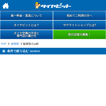
h
統一料金・直送について
初めてご利用の方へ
タイヤピットとは？
サテライトショップとは?
タイヤ交換の方法と
取付店様大募集！
専門店の選び方
TOP
静岡県
駿東郡小山町
条件で絞り込む
SEARCH