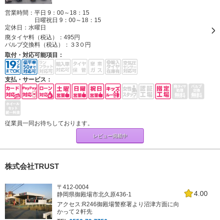
営業時間：平日 9：00～18：15
日曜祝日 9：00～18：15
定休日：
水曜日
廃タイヤ料（税込）：
495円
バルブ交換料（税込）：
３3０円
取付・対応可能項目：
支払・サービス：
従業員一同お待ちしております。
レビュー掲載中
株式会社TRUST
〒412-0004
4.00
静岡県御殿場市北久原436-1
アクセス:R246御殿場警察署より沼津方面に向
かって２軒先