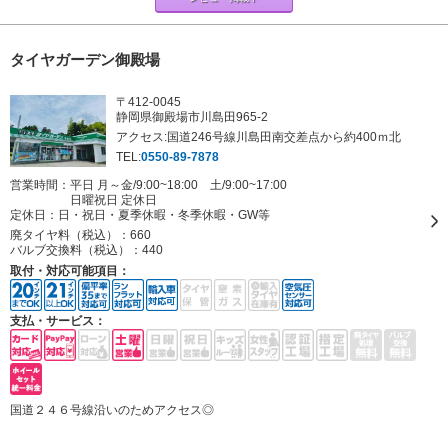
タイヤガーデン御殿場
〒412-0045
静岡県御殿場市川島田965-2
アクセス:国道246号線川島田南交差点から約400ｍ北
TEL:
0550-89-7878
営業時間：平日 月～金/9:00~18:00 土/9:00~17:00
日曜祝日 定休日
定休日：
日・祝日・夏季休暇・冬季休暇・GW等
廃タイヤ料（税込）：
660
バルブ交換料（税込）：
440
取付・対応可能項目：
支払・サービス：
国道２４６号線沿いのためアクセス◎