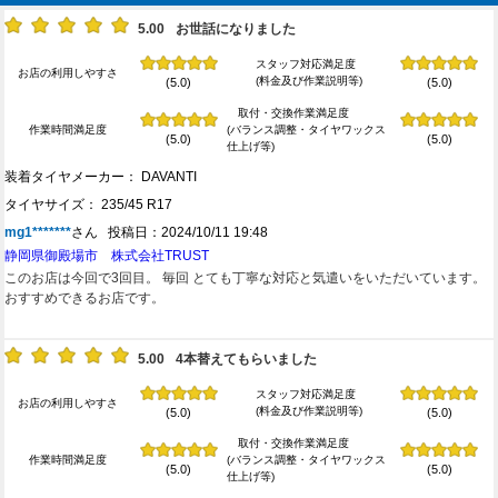
5.00
お世話になりました
スタッフ対応満足度
お店の利用しやすさ
(料金及び作業説明等)
(5.0)
(5.0)
取付・交換作業満足度
作業時間満足度
(バランス調整・タイヤワックス
(5.0)
(5.0)
仕上げ等)
装着タイヤメーカー： DAVANTI
タイヤサイズ： 235/45 R17
mg1*******
さん 投稿日：2024/10/11 19:48
静岡県御殿場市 株式会社TRUST
このお店は今回で3回目。 毎回 とても丁寧な対応と気遣いをいただいています。
おすすめできるお店です。
5.00
4本替えてもらいました
スタッフ対応満足度
お店の利用しやすさ
(料金及び作業説明等)
(5.0)
(5.0)
取付・交換作業満足度
作業時間満足度
(バランス調整・タイヤワックス
(5.0)
(5.0)
仕上げ等)