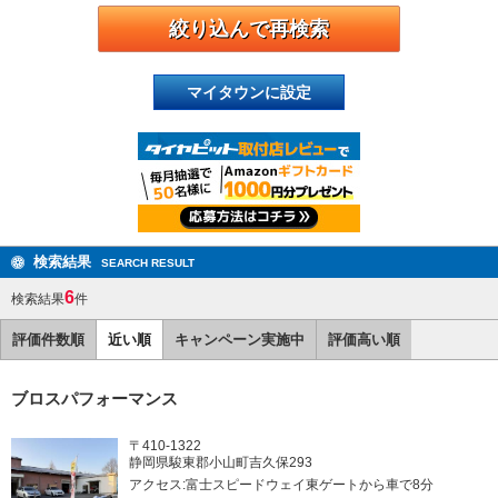
マイタウンに設定
検索結果
SEARCH RESULT
6
検索結果
件
評価件数順
近い順
キャンペーン実施中
評価高い順
ブロスパフォーマンス
〒410-1322
静岡県駿東郡小山町吉久保293
アクセス:富士スピードウェイ東ゲートから車で8分