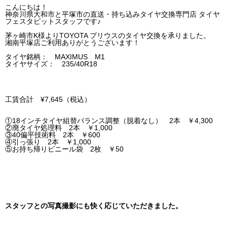
こんにちは！
神奈川県大和市と平塚市の直送・‪‎持ち込みタイヤ交換専門店‬ タイヤ
フェスタピットスタッフです♪
茅ヶ崎市K様よりTOYOTA プリウスのタイヤ交換を承りました。
湘南平塚店ご利用ありがとうございます！
タイヤ銘柄： MAXIMUS M1
タイヤサイズ： 235/40R18
工賃合計 ¥7,645（税込）
①18インチタイヤ組替バランス調整（脱着なし） 2本 ￥4,300
②廃タイヤ処理料 2本 ￥1,000
③40偏平技術料 2本 ￥600
④引っ張り 2本 ￥1,000
⑤お持ち帰りビニール袋 2枚 ￥50
スタッフとの写真撮影にも快く応じていただきました。