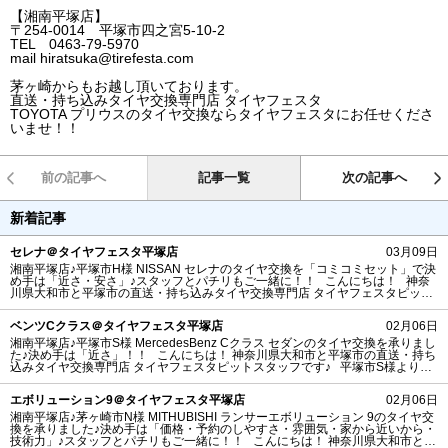
【湘南平塚店】
〒254-0014 平塚市四之宮5-10-2
TEL 0463-79-5970
mail hiratsuka@tirefesta.com
茅ヶ崎からもお越し頂いております。
直送・持ち込みタイヤ交換専門店 タイヤフェスタ
TOYOTA プリウスのタイヤ交換ならタイヤフェスタにお任せくださ
いませ！！
前の記事へ
記事一覧
次の記事へ
新着記事
セレナ＠タイヤフェスタ平塚店
03月09日
湘南平塚店♪平塚市H様 NISSAN セレナのタイヤ交換を「コミコミセット」で決
め手は「近さ・安さ」♪スタッフとパチリもご一緒に！！ こんにちは！ 神奈
川県大和市と平塚市の直送・‪‎持ち込みタイヤ交換専門店‬ タイヤフェスタピット
スタッフです♪ 平塚市H様 よりNISSANセレナのタイヤ交換を承りました。
湘南平塚店のご利用ありがとうございます！ タイヤ販売：タイヤフェ
ベンツCクラス＠タイヤフェスタ平塚店
02月06日
湘南平塚店♪平塚市S様 MercedesBenz Cクラス セダンのタイヤ交換を承りまし
た♪決め手は「近さ」！！ こんにちは！ 神奈川県大和市と平塚市の直送・‪‎持ち
込みタイヤ交換専門店‬ タイヤフェスタピットスタッフです♪ 平塚市S様よりMe
rcedesBenz Cクラスセダンのタイヤ交換を承りました。 湘南平塚店ご利用あり
がとうございます！ タイヤ銘柄： NANKANG NS-2R
エボリューション9＠タイヤフェスタ平塚店
02月06日
湘南平塚店♪茅ヶ崎市N様 MITHUBISHI ランサーエボリューション 9のタイヤ交
換を承りました♪決め手は「価格・予約のしやすさ・雰囲気・家から近いから・
技術力」♪スタッフとパチリもご一緒に！！ こんにちは！ 神奈川県大和市と平