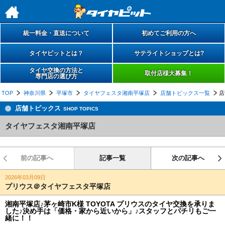
h
統一料金・直送について
初めてご利用の方へ
タイヤピットとは？
サテライトショップとは?
タイヤ交換の方法と
取付店様大募集！
専門店の選び方
TOP
神奈川県
平塚市
タイヤフェスタ湘南平塚店
店舗トピックス一覧
店
店舗トピックス
SHOP TOPICS
タイヤフェスタ湘南平塚店
前の記事へ
記事一覧
次の記事へ
2026年03月09日
プリウス＠タイヤフェスタ平塚店
湘南平塚店♪茅ヶ崎市K様 TOYOTA プリウスのタイヤ交換を承りま
した♪決め手は「価格・家から近いから」♪スタッフとパチリもご一
緒に！！