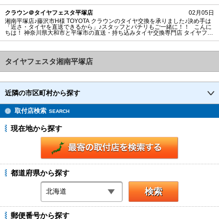
塚市の直送・‪‎持ち込みタイヤ交換専門店‬ タイヤフェスタピットスタッフです♪
茅ヶ崎市N様よりMITHUBISHI ランサーエボリューション9のタイヤ交換を承り
クラウン＠タイヤフェスタ平塚店
02月05日
ました。 湘南平塚店ご利用ありがとうございま
湘南平塚店♪藤沢市H様 TOYOTA クラウンのタイヤ交換を承りました♪決め手は
「近さ・タイヤを直送できるから」♪スタッフとパチリもご一緒に！！ こんに
ちは！ 神奈川県大和市と平塚市の直送・‪‎持ち込みタイヤ交換専門店‬ タイヤフェ
スタピットスタッフです♪ 藤沢市H様よりTOYOTA クラウンのタイヤ交換を承
りました。 湘南平塚店ご利用ありがとうございます！ タイヤ銘柄： MAXTR
EK MAXIMUS M
タイヤフェスタ湘南平塚店
近隣の市区町村から探す
取付店検索
SEARCH
現在地から探す
都道府県から探す
郵便番号から探す