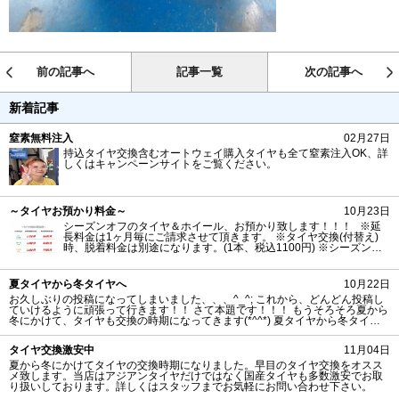
前の記事へ
記事一覧
次の記事へ
新着記事
窒素無料注入
02月27日
持込タイヤ交換含むオートウェイ購入タイヤも全て窒素注入OK、詳
しくはキャンペーンサイトをご覧ください。
～タイヤお預かり料金～
10月23日
シーズンオフのタイヤ＆ホイール、お預かり致します！！！ ※延
長料金は1ヶ月毎にご請求させて頂きます。 ※タイヤ交換(付替え)
時、脱着料金は別途になります。(1本、税込1100円) ※シーズンの
変わり目は混み合いますので、付替え作業のご予約は1週間以上前が
お勧めです。 ※お取引時、『タイヤお預かり証』を必ずご準備下さ
い。
夏タイヤから冬タイヤへ
10月22日
お久しぶりの投稿になってしまいました、、、^_^; これから、どんどん投稿し
ていけるように頑張って行きます！！ さて本題です！！！ もうそろそろ夏から
冬にかけて、タイヤも交換の時期になってきます(*^^*) 夏タイヤから冬タイヤ
(スタッドレスタイヤ)への交換時期の目安は、気温が大体7℃以下になる時期の
1ヶ月ほど前がベストになります(^O^)／ 当店もそのぐらいの時期になりますと
タイヤ交換激安中
11月04日
繁忙期気味なる為、寒くなってからギリギリで予約されますと予約が取れない
可能性が出てきます、、、m(_
夏から冬にかけてタイヤの交換時期になりました。早目のタイヤ交換をオスス
メ致します。当店はアジアンタイヤだけではなく国産タイヤも多数激安でお取
り扱いしております。詳しくはスタッフまでお気軽にお問い合わせ下さい。