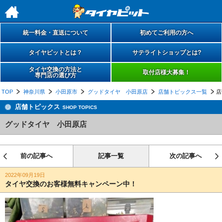
h
統一料金・直送について
初めてご利用の方へ
タイヤピットとは？
サテライトショップとは?
タイヤ交換の方法と
取付店様大募集！
専門店の選び方
TOP
神奈川県
小田原市
グッドタイヤ 小田原店
店舗トピックス一覧
店
店舗トピックス
SHOP TOPICS
グッドタイヤ 小田原店
前の記事へ
記事一覧
次の記事へ
2022年09月19日
タイヤ交換のお客様無料キャンペーン中！