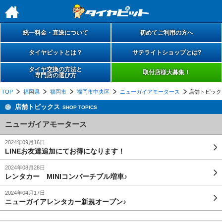
h
統一料金・直送について
初めてご利用の方へ
タイヤピットとは？
サテライトショップとは?
タイヤ交換の方法と
取付店様大募集！
専門店の選び方
TOP
福岡県
福岡市
福岡市中央区
ニューガイアモータース
店舗トピック
店舗トピックス
SHOP TOPICS
ニューガイアモータース
2024年09月16日
LINEお友達追加にてお得になります！
2024年08月28日
レンタカー MINIコンバーチブル増車♪
2024年04月17日
ニューガイアレンタカー新規オープン♪