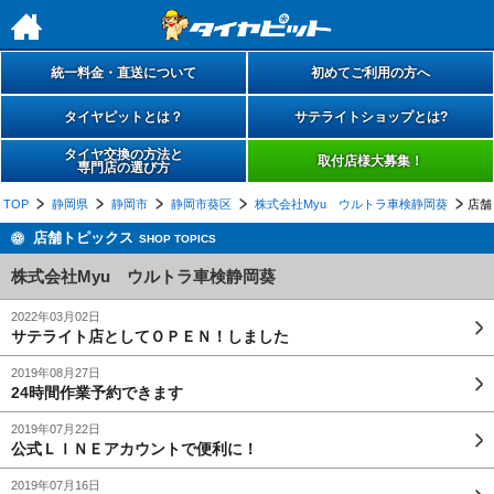
h
統一料金・直送について
初めてご利用の方へ
タイヤピットとは？
サテライトショップとは?
タイヤ交換の方法と
取付店様大募集！
専門店の選び方
TOP
静岡県
静岡市
静岡市葵区
株式会社Myu ウルトラ車検静岡葵
店舗
店舗トピックス
SHOP TOPICS
株式会社Myu ウルトラ車検静岡葵
2022年03月02日
サテライト店としてＯＰＥＮ！しました
2019年08月27日
24時間作業予約できます
2019年07月22日
公式ＬＩＮＥアカウントで便利に！
2019年07月16日