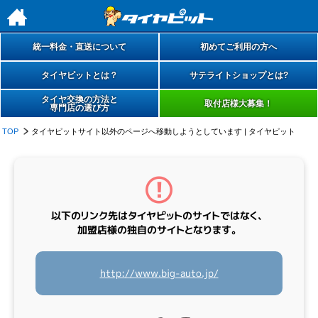
h
統一料金・直送について
初めてご利用の方へ
タイヤピットとは？
サテライトショップとは?
タイヤ交換の方法と
取付店様大募集！
専門店の選び方
TOP
タイヤピットサイト以外のページへ移動しようとしています | タイヤピット
以下のリンク先は
タイヤピットのサイトではなく、
加盟店様の
独自のサイト
となります。
http://www.big-auto.jp/