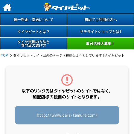
h
統一料金・直送について
初めてご利用の方へ
タイヤピットとは？
サテライトショップとは?
タイヤ交換の方法と
取付店様大募集！
専門店の選び方
TOP
タイヤピットサイト以外のページへ移動しようとしています | タイヤピット
以下のリンク先は
タイヤピットのサイトではなく、
加盟店様の
独自のサイト
となります。
http://www.cars-tamura.com/