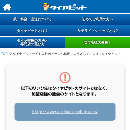
h
統一料金・直送について
初めてご利用の方へ
タイヤピットとは？
サテライトショップとは?
タイヤ交換の方法と
取付店様大募集！
専門店の選び方
TOP
タイヤピットサイト以外のページへ移動しようとしています | タイヤピット
以下のリンク先は
タイヤピットのサイトではなく、
加盟店様の
独自のサイト
となります。
http://www.daieiautomobile.com/