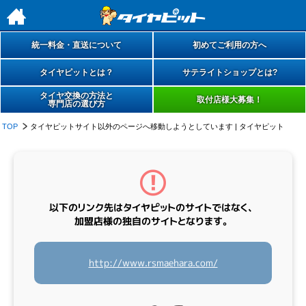
h
統一料金・直送について
初めてご利用の方へ
タイヤピットとは？
サテライトショップとは?
タイヤ交換の方法と
取付店様大募集！
専門店の選び方
TOP
タイヤピットサイト以外のページへ移動しようとしています | タイヤピット
以下のリンク先は
タイヤピットのサイトではなく、
加盟店様の
独自のサイト
となります。
http://www.rsmaehara.com/