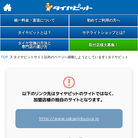
h
統一料金・直送について
初めてご利用の方へ
タイヤピットとは？
サテライトショップとは?
タイヤ交換の方法と
取付店様大募集！
専門店の選び方
TOP
タイヤピットサイト以外のページへ移動しようとしています | タイヤピット
以下のリンク先は
タイヤピットのサイトではなく、
加盟店様の
独自のサイト
となります。
http://www.sakaejidousya.jp