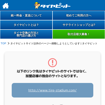
h
統一料金・直送について
初めてご利用の方へ
タイヤピットとは？
サテライトショップとは?
タイヤ交換の方法と
取付店様大募集！
専門店の選び方
TOP
タイヤピットサイト以外のページへ移動しようとしています | タイヤピット
以下のリンク先は
タイヤピットのサイトではなく、
加盟店様の
独自のサイト
となります。
http://www.tire-stadium.com/