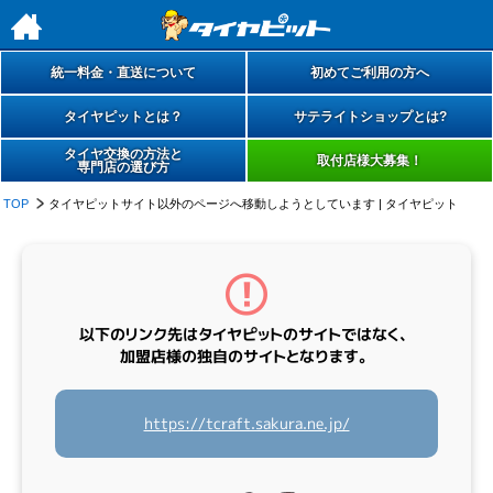
h
統一料金・直送について
初めてご利用の方へ
タイヤピットとは？
サテライトショップとは?
タイヤ交換の方法と
取付店様大募集！
専門店の選び方
TOP
タイヤピットサイト以外のページへ移動しようとしています | タイヤピット
以下のリンク先は
タイヤピットのサイトではなく、
加盟店様の
独自のサイト
となります。
https://tcraft.sakura.ne.jp/