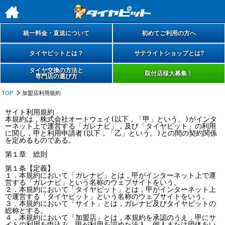
h
統一料金・直送について
初めてご利用の方へ
タイヤピットとは？
サテライトショップとは?
タイヤ交換の方法と
取付店様大募集！
専門店の選び方
TOP
加盟店利用規約