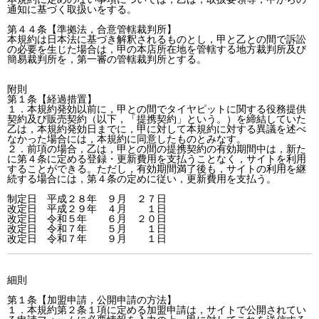
細則

第１条【加盟申請，公開申請の方法】

１．本規約第２条１項に定める加盟申請は，サイトで公開されてい