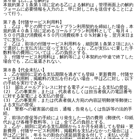
第６条【乙による解約】

本規約第２１条第１項に定める乙による解約は，管理画面上の解約
フォームに必要情報を入力の上，甲に対しこれを送信することによ
って行う。

第７条【付随サービス利用料】

１．乙は，甲との間でゴールドプラン利用契約を締結した場合，本
規約第４０条１項に定めるゴールドプラン利用料として，毎月４，
５００円及び消費税４５０円(消費税率１０％対象)を，翌月末日ま
でに支払う。

２．乙は，前項の付随サービス利用料を，細則第１条第２項におい
て選択した支払方法に従って支払う。なお，乙が支払いに要した手
数料等の費用については，乙の負担とする。

３．付随サービス利用料は，解約等により本契約が中途で終了した
場合でも，乙に返還されない。

第８条【代金未払い】

１．乙が細則に定める支払期限を過ぎても登録・更新費用，付随サ
ービス利用料，掲載料の支払を行わない場合，甲は乙に対し，以下
の手続を実行できる。

(1)　届出メールアドレスに対する電子メールによる支払の督促。

(2)　乙の事業所，または，代表者もしくは担当者個人の電話番号
に対する架電による支払の督促。

(3)　乙の事業所，または代表者個人方宛の内容証明郵便等郵便に
よる支払の督促。

(4)　警察への被害届の提出，通報，告発もしくは告訴等の法的手
続。

２．前項の督促等の手続により発生した一切の費用（郵便代・印紙
代および各種手数料等。）は，全て乙の負担とする。

３．乙が，細則に定める支払期限から１か月を経過しても登録・更
新費用，付随サービス利用料，掲載料を支払わなかった場合には，
甲は乙に対し，年６％の割合の遅延損害金を付して，未払いの登