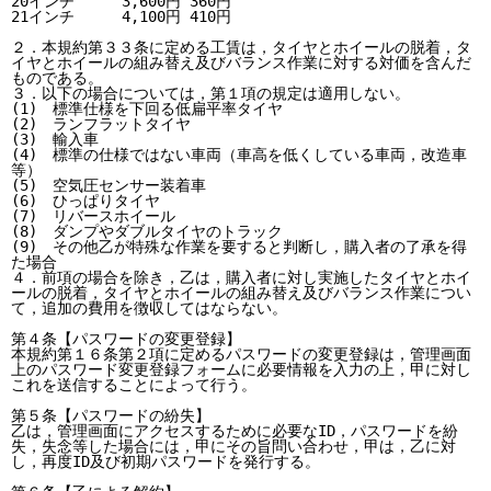
20インチ
3,600円
360円
21インチ
4,100円
410円
２．本規約第３３条に定める工賃は，タイヤとホイールの脱着，タ
イヤとホイールの組み替え及びバランス作業に対する対価を含んだ
ものである。

３．以下の場合については，第１項の規定は適用しない。

(1)　標準仕様を下回る低扁平率タイヤ

(2)　ランフラットタイヤ

(3)　輸入車

(4)　標準の仕様ではない車両（車高を低くしている車両，改造車
等）

(5)　空気圧センサー装着車

(6)　ひっぱりタイヤ

(7)　リバースホイール

(8)　ダンプやダブルタイヤのトラック

(9)　その他乙が特殊な作業を要すると判断し，購入者の了承を得
た場合

４．前項の場合を除き，乙は，購入者に対し実施したタイヤとホイ
ールの脱着，タイヤとホイールの組み替え及びバランス作業につい
て，追加の費用を徴収してはならない。

第４条【パスワードの変更登録】

本規約第１６条第２項に定めるパスワードの変更登録は，管理画面
上のパスワード変更登録フォームに必要情報を入力の上，甲に対し
これを送信することによって行う。

第５条【パスワードの紛失】

乙は，管理画面にアクセスするために必要なID，パスワードを紛
失，失念等した場合には，甲にその旨問い合わせ，甲は，乙に対
し，再度ID及び初期パスワードを発行する。
