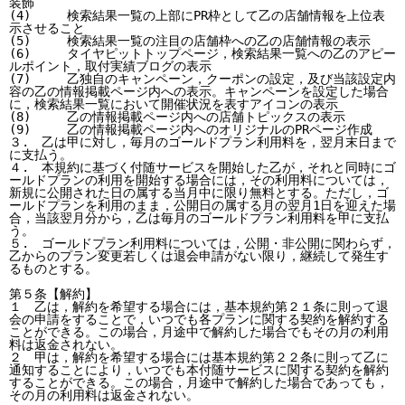
装飾

(4)	検索結果一覧の上部にPR枠として乙の店舗情報を上位表
示させること

(5)	検索結果一覧の注目の店舗枠への乙の店舗情報の表示

(6)	タイヤピットトップページ，検索結果一覧への乙のアピー
ルポイント，取付実績ブログの表示

(7)	乙独自のキャンペーン，クーポンの設定，及び当該設定内
容の乙の情報掲載ページ内への表示。キャンペーンを設定した場合
に，検索結果一覧において開催状況を表すアイコンの表示

(8)	乙の情報掲載ページ内への店舗トピックスの表示

(9)	乙の情報掲載ページ内へのオリジナルのPRページ作成

３.　乙は甲に対し，毎月のゴールドプラン利用料を，翌月末日まで
に支払う。

４.　本規約に基づく付随サービスを開始した乙が，それと同時にゴ
ールドプランの利用を開始する場合には，その利用料については，
新規に公開された日の属する当月中に限り無料とする。ただし，ゴ
ールドプランを利用のまま，公開日の属する月の翌月1日を迎えた場
合，当該翌月分から，乙は毎月のゴールドプラン利用料を甲に支払
う。

５.　ゴールドプラン利用料については，公開・非公開に関わらず，
乙からのプラン変更若しくは退会申請がない限り，継続して発生す
るものとする。

第５条【解約】

１　乙は，解約を希望する場合には，基本規約第２１条に則って退
会の申請をすることで，いつでも各プランに関する契約を解約する
ことができる。この場合，月途中で解約した場合でもその月の利用
料は返金されない。

２　甲は，解約を希望する場合には基本規約第２２条に則って乙に
通知することにより，いつでも本付随サービスに関する契約を解約
することができる。この場合，月途中で解約した場合であっても，
その月の利用料は返金されない。
