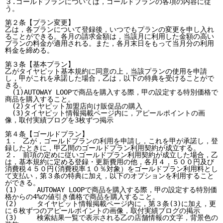
３.ゴールドプランについては，ゴールドプランの各項の内容に従
う。

第２条【プラン変更】

乙は，各プランについて登録後，いつでもプランの変更を申し入れ
ることができる。各月の請求金額は，当該月に利用した金額の高い
プランの料金が適用される。また，各月末日をもって当月分の利用
料金を締める。

第３条【基本プラン】

乙がタイヤピット基本規約に同意の上，当該プランの使用を申請
し，甲がこれを承諾した場合，乙は，以下の特典を受けることがで
きる。

　(1)AUTOWAY LOOPで商品を購入する際，甲の設定する特別価格で
商品を購入すること。

　(2)タイヤピット加盟店向け販促品の購入

　(3)タイヤピット情報掲載ページ内に，アピールポイントの画
像，取付実績ブログを3枚ずつ掲示

第４条【ゴールドプラン】

１.　乙が，ゴールドプランの利用を申請し，これを甲が承諾し，登
録したときに，甲乙間のゴールドプラン利用契約が成立する。

２.　前項の定めに従いゴールドプラン利用契約が成立した場合，乙
は，基本規約に定める登録・更新費用の他，各月４，５００円及び
消費税４５０円(消費税率１０％対象）をゴールドプラン利用料とし
て支払い，第３条の特典に加え，以下のオプションを利用すること
ができる。

(1)	AUTOWAY LOOPで商品を購入する際，甲の設定する特別価
格からの4%の値引き価格で商品を購入すること。

(2)	タイヤピット情報掲載ページ内に，第３条(3)に加え，更
に６枚ずつのアピールポイントの画像，取付実績ブログの掲示

(3)	検索結果一覧で表示される乙の店舗情報の文字，背景色の