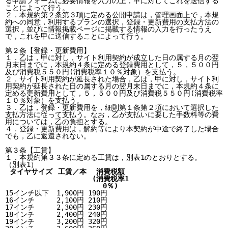
る申請フォームに必要情報を入力の上，甲に対してこれを送信する
ことによって行う。

２．本規約第２条第３項に定める公開申請は，管理画面上で，本規
約への同意，利用するプランの選択，登録・更新費用の支払方法の
選択，並びに情報掲載ページに掲載する情報の入力を行ったうえ
で，これを甲に送信することによって行う。

第２条【登録・更新費用】

１．乙は，甲に対し，サイト利用契約が成立した日の属する月の翌
月末日までに，本規約４条に定める登録費用として，５，５００円
及び消費税５５０円(消費税率１０％対象）を支払う。

２．サイト利用契約が延長された場合，乙は，甲に対し，サイト利
用契約が延長された日の属する月の翌月末日までに，本規約４条に
定める更新費用として，５，５００円及び消費税５５０円(消費税率
１０％対象）を支払う。

３．乙は，登録・更新費用を，細則第１条第２項において選択した
支払方法に従って支払う。なお，乙が支払いに要した手数料等の費
用については，乙の負担とする。

４．登録・更新費用は，解約等により本契約が中途で終了した場合
でも，乙に返還されない。

第３条【工賃】

１．本規約第３３条に定める工賃は，別表1のとおりとする。

タイヤサイズ
工賃／本
消費税額

(消費税率1
0％)
15インチ以下
1,900円
190円
16インチ
2,100円
210円
17インチ
2,300円
230円
18インチ
2,400円
240円
19インチ
3,200円
320円