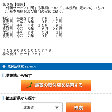
第６条【援用】

　付随サービスに関する事柄について，本規約に定めのないもの
は，基本規約および細則の定めに従う。

制定日　平成２７年　　７月　　１日

改定日　平成２８年　　９月　２７日

改定日　令和　４年　１１月　　９日

改訂日　令和　５年 　 ６月　２０日

改定日　令和　７年  　５月　　１日

Ｔ１２９０８０１０１５７７８

取付店検索
SEARCH
現在地から探す
都道府県から探す