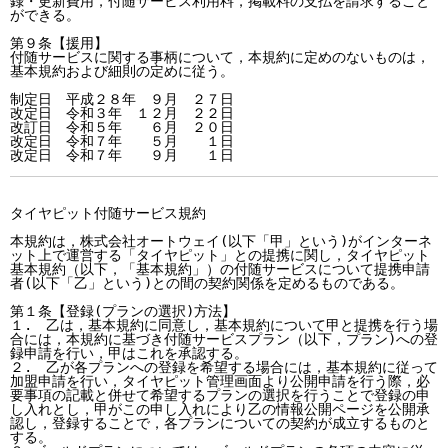
録・更新費用，付随サービス利用料，掲載料の支払を請求すること
ができる。

第９条【援用】

付随サービスに関する事柄について，本規約に定めのないものは，
基本規約および細則の定めに従う。

制定日　平成２８年　９月　２７日

改定日　令和３年　１２月　２２日

改訂日　令和５年　　６月　２０日

改定日　令和７年　　５月　　１日

タイヤピット付随サービス規約

本規約は，株式会社オートウェイ(以下「甲」という)がインターネ
ット上で運営する「タイヤピット」との提携に関し，タイヤピット
基本規約（以下，「基本規約」）の付随サービスについて提携申請
者(以下「乙」という)との間の契約関係を定めるものである。

第１条【登録(プランの選択)方法】

１.　乙は，基本規約に同意し，基本規約について甲と提携を行う場
合には，本規約に基づき付随サービスプラン（以下，プラン)への登
録申請を行い，甲はこれを承認する。

２.　乙が各プランへの登録を希望する場合には，基本規約に従って
加盟申請を行い，タイヤピット管理画面より公開申請を行う際，必
要事項の記載と併せて希望するプランの選択を行うことで登録の申
し入れとし，甲がこの申し入れにより乙の情報公開ページを公開承
認し，登録することで，各プランについての契約が成立するものと
する。
