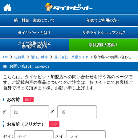
h
統一料金・直送について
初めてご利用の方へ
タイヤピットとは？
サテライトショップとは?
タイヤ交換の方法と
取付店様大募集！
専門店の選び方
TOP
滋賀県
近江八幡市
株式会社 八幡タイヤ
取付店へのお問い合わせ
お問い合わせ
CONTACT
こちらは、タイヤピット加盟店への問い合わせを行う為のページで
す。ご記載内容の商品についてのご注文は、各サイトにてお客様ご
自身で行って頂きます様、お願い申し上げます。
お名前
必須
姓:
名:
お名前（フリガナ）
必須
セイ:
メイ: