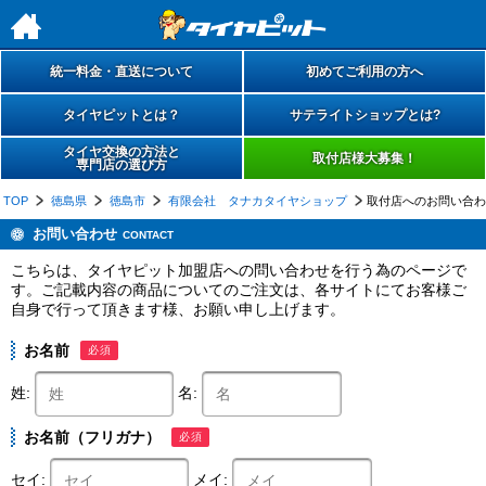
h
統一料金・直送について
初めてご利用の方へ
タイヤピットとは？
サテライトショップとは?
タイヤ交換の方法と
取付店様大募集！
専門店の選び方
TOP
徳島県
徳島市
有限会社 タナカタイヤショップ
取付店へのお問い合わ
お問い合わせ
CONTACT
こちらは、タイヤピット加盟店への問い合わせを行う為のページで
す。ご記載内容の商品についてのご注文は、各サイトにてお客様ご
自身で行って頂きます様、お願い申し上げます。
お名前
必須
姓:
名:
お名前（フリガナ）
必須
セイ:
メイ: