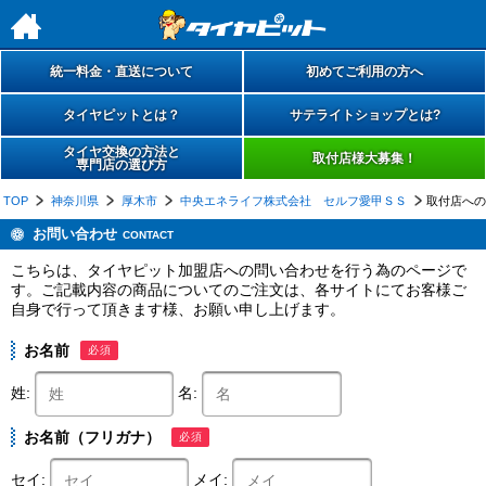
h
統一料金・直送について
初めてご利用の方へ
タイヤピットとは？
サテライトショップとは?
タイヤ交換の方法と
取付店様大募集！
専門店の選び方
TOP
神奈川県
厚木市
中央エネライフ株式会社 セルフ愛甲ＳＳ
取付店への
お問い合わせ
CONTACT
こちらは、タイヤピット加盟店への問い合わせを行う為のページで
す。ご記載内容の商品についてのご注文は、各サイトにてお客様ご
自身で行って頂きます様、お願い申し上げます。
お名前
必須
姓:
名:
お名前（フリガナ）
必須
セイ:
メイ: