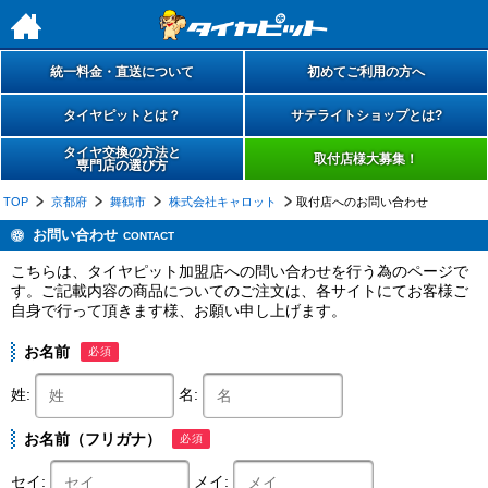
h
統一料金・直送について
初めてご利用の方へ
タイヤピットとは？
サテライトショップとは?
タイヤ交換の方法と
取付店様大募集！
専門店の選び方
TOP
京都府
舞鶴市
株式会社キャロット
取付店へのお問い合わせ
お問い合わせ
CONTACT
こちらは、タイヤピット加盟店への問い合わせを行う為のページで
す。ご記載内容の商品についてのご注文は、各サイトにてお客様ご
自身で行って頂きます様、お願い申し上げます。
お名前
必須
姓:
名:
お名前（フリガナ）
必須
セイ:
メイ: