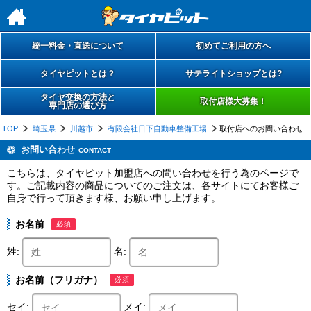
h
統一料金・直送について
初めてご利用の方へ
タイヤピットとは？
サテライトショップとは?
タイヤ交換の方法と
取付店様大募集！
専門店の選び方
TOP
埼玉県
川越市
有限会社日下自動車整備工場
取付店へのお問い合わせ
お問い合わせ
CONTACT
こちらは、タイヤピット加盟店への問い合わせを行う為のページで
す。ご記載内容の商品についてのご注文は、各サイトにてお客様ご
自身で行って頂きます様、お願い申し上げます。
お名前
必須
姓:
名:
お名前（フリガナ）
必須
セイ:
メイ: