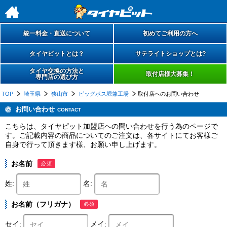
h
統一料金・直送について
初めてご利用の方へ
タイヤピットとは？
サテライトショップとは?
タイヤ交換の方法と
取付店様大募集！
専門店の選び方
TOP
埼玉県
狭山市
ビッグボス堀兼工場
取付店へのお問い合わせ
お問い合わせ
CONTACT
こちらは、タイヤピット加盟店への問い合わせを行う為のページで
す。ご記載内容の商品についてのご注文は、各サイトにてお客様ご
自身で行って頂きます様、お願い申し上げます。
お名前
必須
姓:
名:
お名前（フリガナ）
必須
セイ:
メイ: