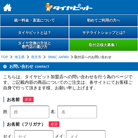
h
統一料金・直送について
初めてご利用の方へ
タイヤピットとは？
サテライトショップとは?
タイヤ交換の方法と
取付店様大募集！
専門店の選び方
TOP
埼玉県
所沢市
SMAC JAPAN
取付店へのお問い合わせ
お問い合わせ
CONTACT
こちらは、タイヤピット加盟店への問い合わせを行う為のページで
す。ご記載内容の商品についてのご注文は、各サイトにてお客様ご
自身で行って頂きます様、お願い申し上げます。
お名前
必須
姓:
名:
お名前（フリガナ）
必須
セイ:
メイ: