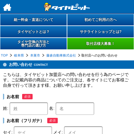
h
統一料金・直送について
初めてご利用の方へ
タイヤピットとは？
サテライトショップとは?
タイヤ交換の方法と
取付店様大募集！
専門店の選び方
TOP
岐阜県
本巣市
藤倉自動車株式会社
取付店へのお問い合わせ
お問い合わせ
CONTACT
こちらは、タイヤピット加盟店への問い合わせを行う為のページで
す。ご記載内容の商品についてのご注文は、各サイトにてお客様ご
自身で行って頂きます様、お願い申し上げます。
お名前
必須
姓:
名:
お名前（フリガナ）
必須
セイ:
メイ: