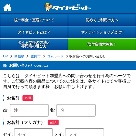
h
統一料金・直送について
初めてご利用の方へ
タイヤピットとは？
サテライトショップとは?
タイヤ交換の方法と
取付店様大募集！
専門店の選び方
TOP
島根県
益田市
コムラード
取付店へのお問い合わせ
お問い合わせ
CONTACT
こちらは、タイヤピット加盟店への問い合わせを行う為のページで
す。ご記載内容の商品についてのご注文は、各サイトにてお客様ご
自身で行って頂きます様、お願い申し上げます。
お名前
必須
姓:
名:
お名前（フリガナ）
必須
セイ:
メイ: