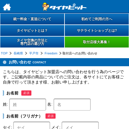
h
統一料金・直送について
初めてご利用の方へ
タイヤピットとは？
サテライトショップとは?
タイヤ交換の方法と
取付店様大募集！
専門店の選び方
TOP
長崎県
平戸市
Freedom
取付店へのお問い合わせ
お問い合わせ
CONTACT
こちらは、タイヤピット加盟店への問い合わせを行う為のページで
す。ご記載内容の商品についてのご注文は、各サイトにてお客様ご
自身で行って頂きます様、お願い申し上げます。
お名前
必須
姓:
名:
お名前（フリガナ）
必須
セイ:
メイ: