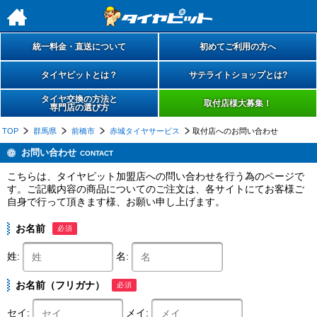
h
統一料金・直送について
初めてご利用の方へ
タイヤピットとは？
サテライトショップとは?
タイヤ交換の方法と
取付店様大募集！
専門店の選び方
TOP
群馬県
前橋市
赤城タイヤサービス
取付店へのお問い合わせ
お問い合わせ
CONTACT
こちらは、タイヤピット加盟店への問い合わせを行う為のページで
す。ご記載内容の商品についてのご注文は、各サイトにてお客様ご
自身で行って頂きます様、お願い申し上げます。
お名前
必須
姓:
名:
お名前（フリガナ）
必須
セイ:
メイ: