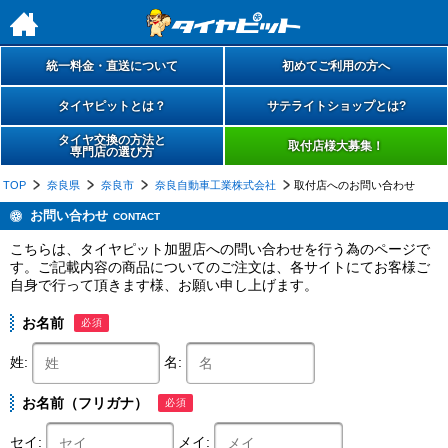
h
統一料金・直送について
初めてご利用の方へ
タイヤピットとは？
サテライトショップとは?
タイヤ交換の方法と
取付店様大募集！
専門店の選び方
TOP
奈良県
奈良市
奈良自動車工業株式会社
取付店へのお問い合わせ
お問い合わせ
CONTACT
こちらは、タイヤピット加盟店への問い合わせを行う為のページで
す。ご記載内容の商品についてのご注文は、各サイトにてお客様ご
自身で行って頂きます様、お願い申し上げます。
お名前
必須
姓:
名:
お名前（フリガナ）
必須
セイ:
メイ: