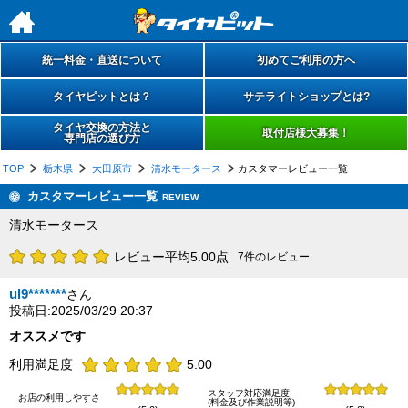
h
統一料金・直送について
初めてご利用の方へ
タイヤピットとは？
サテライトショップとは?
タイヤ交換の方法と
取付店様大募集！
専門店の選び方
TOP
栃木県
大田原市
清水モータース
カスタマーレビュー一覧
カスタマーレビュー一覧
REVIEW
清水モータース
レビュー平均5.00点
7件のレビュー
ul9*******
さん
投稿日:2025/03/29 20:37
オススメです
利用満足度
5.00
スタッフ対応満足度
お店の利用しやすさ
(料金及び作業説明等)