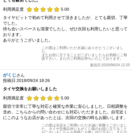
とても親切でした。
利用満足度
5.00
タイヤピットで初めて利用させて頂きましたが、とても親切、丁寧
でした。
待ち合いスペースも清潔でしたし、ぜひ次回も利用したいと思って
おります。
ありがとうございました。
この度はご利用いただき誠にありがとうございまし
た。
またお役に立てることがございましたらお気軽にご相
談下さい。またのご利用お待ちいたしております。
返信日:2020/06/24 12:25
がくじ
さん
投稿日:2018/09/24 18:26
タイヤ交換をお願いしました
利用満足度
5.00
親切で非常に丁寧な対応と確実な作業に安心しました。日程調整を
含め、こちらからの問い合わせにも対応いただきました。自宅近く
にこのようなお店があったとは。次回の交換の時もお願いします。
この度は当店をご利用いただき誠に有難うございまし
た。タイヤ交換以外にもがくじ様のお役に立てること
がございましたらお気軽にお申し付け下さい。またの