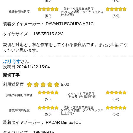
(5.0)
(5.0)
取付・交換作業満足度
作業時間満足度
(バランス調整・タイヤワックス
仕上げ等)
(5.0)
(5.0)
装着タイヤメーカー： DAVANTI ECOURA HP1C
タイヤサイズ： 185/55R15 82V
親切な対応と丁寧な作業をしてくれる優良店です。またお世話にな
りたいと思います。
ぷりうす
さん
投稿日:2024/11/22 15:04
親切丁寧
利用満足度
5.00
スタッフ対応満足度
お店の利用しやすさ
(料金及び作業説明等)
(5.0)
(5.0)
取付・交換作業満足度
作業時間満足度
(バランス調整・タイヤワックス
仕上げ等)
(5.0)
(5.0)
装着タイヤメーカー： RADAR Dimax ICE
タイヤサイズ： 195/65R15