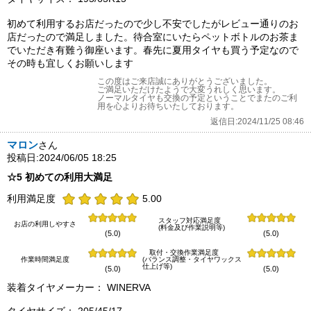
初めて利用するお店だったので少し不安でしたがレビュー通りのお
店だったので満足しました。待合室にいたらペットボトルのお茶ま
でいただき有難う御座います。春先に夏用タイヤも買う予定なので
その時も宜しくお願いします
この度はご来店誠にありがとうございました。
ご満足いただけたようで大変うれしく思います。
ノーマルタイヤも交換の予定ということでまたのご利
用を心よりお待ちいたしております。
返信日:2024/11/25 08:46
マロン
さん
投稿日:2024/06/05 18:25
☆5 初めての利用大満足
利用満足度
5.00
スタッフ対応満足度
お店の利用しやすさ
(料金及び作業説明等)
(5.0)
(5.0)
取付・交換作業満足度
作業時間満足度
(バランス調整・タイヤワックス
仕上げ等)
(5.0)
(5.0)
装着タイヤメーカー： WINERVA