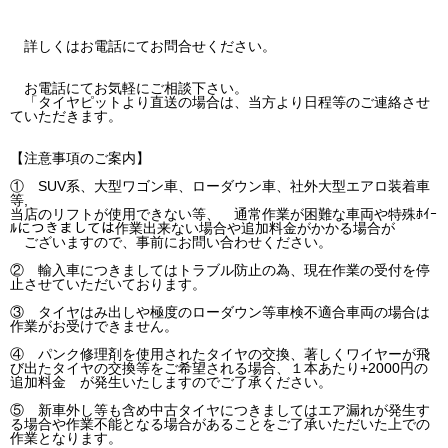
詳しくはお電話にてお問合せください。
お電話にてお気軽にご相談下さい。
「タイヤピットより直送の場合は、当方より日程等のご連絡させ
ていただきます。
【注意事項のご案内】
① SUV系、大型ワゴン車、ローダウン車、社外大型エアロ装着車
等,
当店のリフトが使用できない等、 通常作業が困難な車両や特殊ﾎｲｰ
ﾙにつきましては作業出来ない場合や追加料金がかかる場合が
ございますので、事前にお問い合わせください。
② 輸入車につきましてはトラブル防止の為、現在作業の受付を停
止させていただいております。
③ タイヤはみ出しや極度のローダウン等車検不適合車両の場合は
作業がお受けできません。
④ パンク修理剤を使用されたタイヤの交換、著しくワイヤーが飛
び出たタイヤの交換等をご希望される場合、１本あたり+2000円の
追加料金 が発生いたしますのでご了承ください。
⑤ 新車外し等も含め中古タイヤにつきましてはエア漏れが発生す
る場合や作業不能となる場合があることをご了承いただいた上での
作業となります。