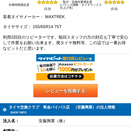
取付・交換作業満足度
作業時間満足度
(バランス調整・タイヤワックス
仕上げ等)
(5.0)
(5.0)
装着タイヤメーカー： MAXTREK
タイヤサイズ： 155/65R14 75T
利用2回目のリピーターです。毎回スタッフの方の対応も丁寧で安心
して作業をお願い出来ます。廃タイヤ無料等、この辺では一番お得
なピットだと思います。
レビューを投稿する
タイヤ交換クラブ 東金バイパス店 （安藤興業）の法人情報
SHOP INFO
法人名：
安藤興業（株）