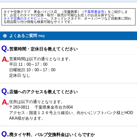
タイヤ交換クラブ 東金バイパス店 （安藤興業）（
千葉県
東金市
）をご紹介しま
す。お近くのタイヤの交換・取付・販売が可能なお近くのお店を探すなら
タイヤ交換のタイヤピット
へ。スタッドレスタイヤ、オートパーツなど自動車に関わ
る部品取り付け情報も検索可能なサイトです。
よくあるご質問
FAQ
営業時間・定休日を教えてください
営業時間は以下の通りとなります。
平日 11：00～17：00
日曜祝日 10：00～17：00
定休日 なし
店舗へのアクセスを教えてください
住所は以下の通りとなります。
〒283-0811 千葉県東金市台方804
アクセス：国道１２６号上り線沿い、向かいにソフトバンク様とHOD
AKA様があります。
廃タイヤ料、バルブ交換料金はいくらですか