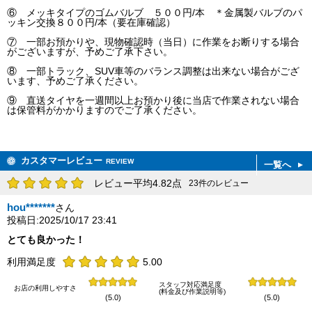
⑥ メッキタイプのゴムバルブ ５００円/本 ＊金属製バルブのパ
ッキン交換８００円/本（要在庫確認）
⑦ 一部お預かりや、現物確認時（当日）に作業をお断りする場合
がございますが、予めご了承下さい。
⑧ 一部トラック、SUV車等のバランス調整は出来ない場合がござ
います、予めご了承ください。
⑨ 直送タイヤを一週間以上お預かり後に当店で作業されない場合
は保管料がかかりますのでご了承ください。
カスタマーレビュー
REVIEW
一覧へ
レビュー平均4.82点
23件のレビュー
hou*******
さん
投稿日:2025/10/17 23:41
とても良かった！
利用満足度
5.00
スタッフ対応満足度
お店の利用しやすさ
(料金及び作業説明等)
(5.0)
(5.0)