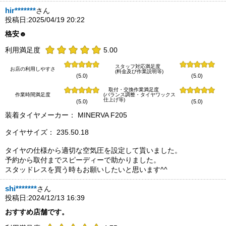
hir*******
さん
投稿日:2025/04/19 20:22
格安☻
利用満足度
5.00
スタッフ対応満足度
お店の利用しやすさ
(料金及び作業説明等)
(5.0)
(5.0)
取付・交換作業満足度
作業時間満足度
(バランス調整・タイヤワックス
仕上げ等)
(5.0)
(5.0)
装着タイヤメーカー： MINERVA F205
タイヤサイズ： 235.50.18
タイヤの仕様から適切な空気圧を設定して貰いました。
予約から取付までスピーディーで助かりました。
スタッドレスを買う時もお願いしたいと思います^^
shi*******
さん
投稿日:2024/12/13 16:39
おすすめ店舗です。