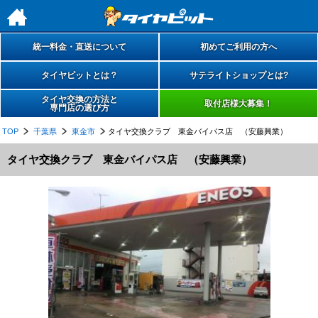
h
統一料金・直送について
初めてご利用の方へ
タイヤピットとは？
サテライトショップとは?
タイヤ交換の方法と
取付店様大募集！
専門店の選び方
TOP
千葉県
東金市
タイヤ交換クラブ 東金バイパス店 （安藤興業）
タイヤ交換クラブ 東金バイパス店 （安藤興業）