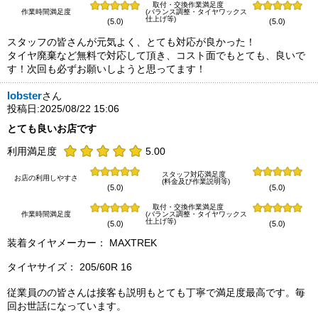
取付・交換作業満足度
作業時間満足度
(バランス調整・タイヤワックス
仕上げ等)
(5.0)
(5.0)
スタッフの皆さんが元気よく、とても対応が良かった！
タイヤ廃棄など無料で対応して頂き、コスト面でもとても、良いで
す！次回も必ずお願いしようと思ってます！
lobster
さん
投稿日:2025/08/22 15:06
とても良いお店です
利用満足度
5.00
スタッフ対応満足度
お店の利用しやすさ
(料金及び作業説明等)
(5.0)
(5.0)
取付・交換作業満足度
作業時間満足度
(バランス調整・タイヤワックス
仕上げ等)
(5.0)
(5.0)
装着タイヤメーカー： MAXTREK
タイヤサイズ： 205/60R 16
従業員のの皆さんは接客も説明もとても丁寧で満足度最高です。毎
回お世話になっています。