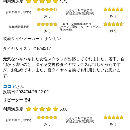
利用満足度
4.75
スタッフ対応満足度
お店の利用しやすさ
(料金及び作業説明等)
(4.5)
(5.0)
取付・交換作業満足度
作業時間満足度
(バランス調整・タイヤワックス
仕上げ等)
(5.0)
(4.5)
装着タイヤメーカー： ナンカン
タイヤサイズ： 215/50/17
元気なハキハキした女性スタッフが対応してくれました。若干、自
宅から遠いのと、タイヤ交換後タイヤワックスは欲しかったです
が、お勧めです。また、夏タイヤへ交換でも利用したいと思いま
す。
ココア
さん
投稿日:2024/04/29 22:02
リピーターです
利用満足度
5.00
スタッフ対応満足度
お店の利用しやすさ
(料金及び作業説明等)
(5.0)
(5.0)