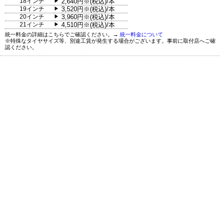
18インチ
2,640円※(税込)/本
▶
19インチ
3,520円※(税込)/本
▶
20インチ
3,960円※(税込)/本
▶
21インチ
4,510円※(税込)/本
▶
統一料金の詳細はこちらでご確認ください。→
統一料金について
※特殊なタイヤサイズ等、別途工賃が発生する場合がございます。事前に取付店へご確
認ください。