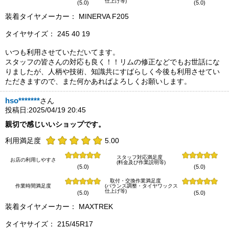
仕上げ等)
(5.0)
(5.0)
装着タイヤメーカー： MINERVA F205
タイヤサイズ： 245 40 19
いつも利用させていただいてます。
スタッフの皆さんの対応も良く！！リムの修正などでもお世話にな
りましたが、人柄や技術、知識共にすばらしく今後も利用させてい
ただきますので、また何かあればよろしくお願いします。
hso*******
さん
投稿日:2025/04/19 20:45
親切で感じいいショップです。
利用満足度
5.00
スタッフ対応満足度
お店の利用しやすさ
(料金及び作業説明等)
(5.0)
(5.0)
取付・交換作業満足度
作業時間満足度
(バランス調整・タイヤワックス
仕上げ等)
(5.0)
(5.0)
装着タイヤメーカー： MAXTREK
タイヤサイズ： 215/45R17