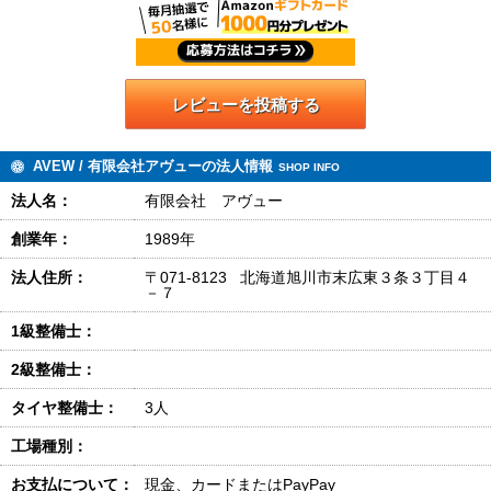
レビューを投稿する
AVEW / 有限会社アヴューの法人情報
SHOP INFO
法人名：
有限会社 アヴュー
創業年：
1989年
法人住所：
〒071-8123 北海道旭川市末広東３条３丁目４
－７
1級整備士：
2級整備士：
タイヤ整備士：
3人
工場種別：
お支払について：
現金、カードまたはPayPay