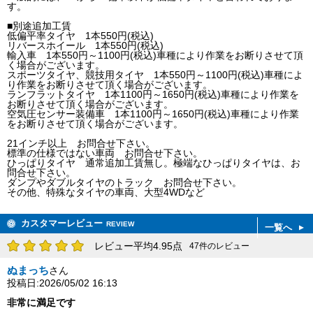
す。
■別途追加工賃
低偏平率タイヤ 1本550円(税込)
リバースホイール 1本550円(税込)
輸入車 1本550円～1100円(税込)車種により作業をお断りさせて頂
く場合がございます。
スポーツタイヤ、競技用タイヤ 1本550円～1100円(税込)車種によ
り作業をお断りさせて頂く場合がございます。
ランフラットタイヤ 1本1100円～1650円(税込)車種により作業を
お断りさせて頂く場合がございます。
空気圧センサー装備車 1本1100円～1650円(税込)車種により作業
をお断りさせて頂く場合がございます。
21インチ以上 お問合せ下さい。
標準の仕様ではない車両 お問合せ下さい。
ひっぱりタイヤ 通常追加工賃無し。極端なひっぱりタイヤは、お
問合せ下さい。
ダンプやダブルタイヤのトラック お問合せ下さい。
その他、特殊なタイヤの車両、大型4WDなど
カスタマーレビュー
REVIEW
一覧へ
レビュー平均4.95点
47件のレビュー
ぬまっち
さん
投稿日:2026/05/02 16:13
非常に満足です