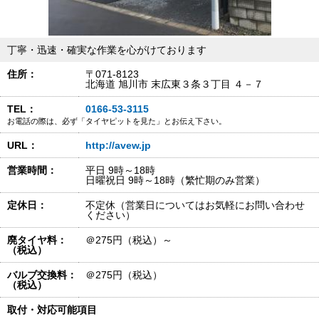
丁寧・迅速・確実な作業を心がけております
住所：
〒071-8123
北海道 旭川市 末広東３条３丁目 ４－７
TEL：
0166-53-3115
お電話の際は、必ず「タイヤピットを見た」とお伝え下さい。
URL：
http://avew.jp
営業時間：
平日 9時～18時
日曜祝日 9時～18時（繁忙期のみ営業）
定休日：
不定休（営業日についてはお気軽にお問い合わせ
ください）
廃タイヤ料：
＠275円（税込）～
（税込）
バルブ交換料：
＠275円（税込）
（税込）
取付・対応可能項目