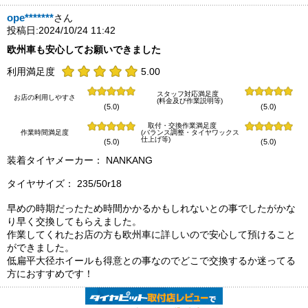
ope*******
さん
投稿日:2024/10/24 11:42
欧州車も安心してお願いできました
利用満足度
5.00
スタッフ対応満足度
お店の利用しやすさ
(料金及び作業説明等)
(5.0)
(5.0)
取付・交換作業満足度
作業時間満足度
(バランス調整・タイヤワックス
仕上げ等)
(5.0)
(5.0)
装着タイヤメーカー： NANKANG
タイヤサイズ： 235/50r18
早めの時期だったため時間かかるかもしれないとの事でしたがかな
り早く交換してもらえました。
作業してくれたお店の方も欧州車に詳しいので安心して預けること
ができました。
低扁平大径ホイールも得意との事なのでどこで交換するか迷ってる
方におすすめです！