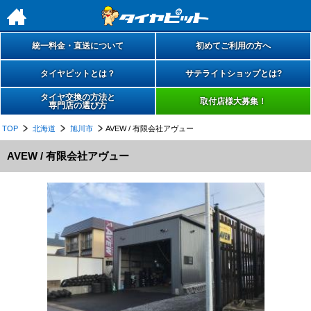
h
統一料金・直送について
初めてご利用の方へ
タイヤピットとは？
サテライトショップとは?
タイヤ交換の方法と
取付店様大募集！
専門店の選び方
TOP
北海道
旭川市
AVEW / 有限会社アヴュー
AVEW / 有限会社アヴュー