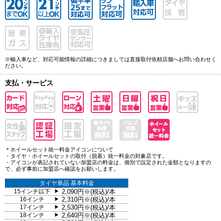
※輸入車など、対応可能情報の詳細につきましては直接取付依頼店舗へお問い合わせく
ださい。
支払・サービス
＊ホイールセット統一料金アイコンについて
・タイヤ・ホイールセットの取付（脱着）統一料金の対象店です。
・アイコンが表記されていない加盟店の料金は、個別で設定された金額となりますの
で、必ず事前に加盟店へ確認をお願いします。
タイヤ単品 基本料金
15インチ以下
2,090円※(税込)/本
▶
16インチ
2,310円※(税込)/本
▶
17インチ
2,530円※(税込)/本
▶
18インチ
2,640円※(税込)/本
▶