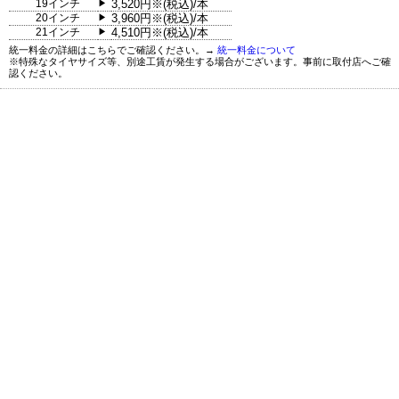
19インチ
3,520円※(税込)/本
▶
20インチ
3,960円※(税込)/本
▶
21インチ
4,510円※(税込)/本
▶
統一料金の詳細はこちらでご確認ください。→
統一料金について
※特殊なタイヤサイズ等、別途工賃が発生する場合がございます。事前に取付店へご確
認ください。