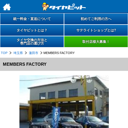
h
統一料金・直送について
初めてご利用の方へ
タイヤピットとは？
サテライトショップとは?
タイヤ交換の方法と
取付店様大募集！
専門店の選び方
TOP
埼玉県
蓮田市
MEMBERS FACTORY
MEMBERS FACTORY