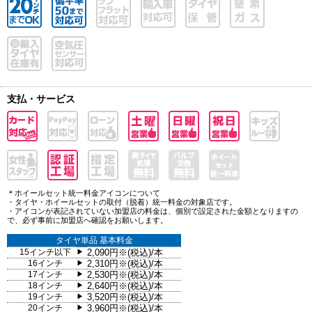
支払・サービス
＊ホイールセット統一料金アイコンについて
・タイヤ・ホイールセットの取付（脱着）統一料金の対象店です。
・アイコンが表記されていない加盟店の料金は、個別で設定された金額となりますの
で、必ず事前に加盟店へ確認をお願いします。
タイヤ単品 基本料金
15インチ以下
2,090円※(税込)/本
▶
16インチ
2,310円※(税込)/本
▶
17インチ
2,530円※(税込)/本
▶
18インチ
2,640円※(税込)/本
▶
19インチ
3,520円※(税込)/本
▶
20インチ
3,960円※(税込)/本
▶