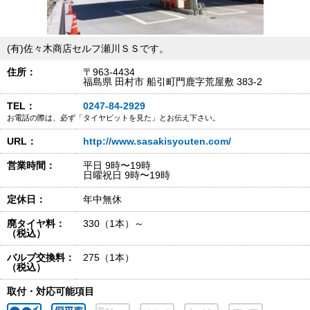
(有)佐々木商店セルフ瀬川ＳＳです。
住所：
〒963-4434
福島県 田村市 船引町門鹿字荒屋敷 383-2
TEL：
0247-84-2929
お電話の際は、必ず「タイヤピットを見た」とお伝え下さい。
URL：
http://www.sasakisyouten.com/
営業時間：
平日 9時〜19時
日曜祝日 9時〜19時
定休日：
年中無休
廃タイヤ料：
330（1本）～
（税込）
バルブ交換料：
275（1本）
（税込）
取付・対応可能項目