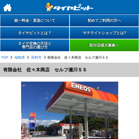
h
統一料金・直送について
初めてご利用の方へ
タイヤピットとは？
サテライトショップとは?
タイヤ交換の方法と
取付店様大募集！
専門店の選び方
TOP
福島県
田村市
有限会社 佐々木商店 セルフ瀬川ＳＳ
有限会社 佐々木商店 セルフ瀬川ＳＳ