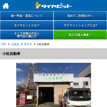
h
統一料金・直送について
初めてご利用の方へ
タイヤピットとは？
サテライトショップとは?
タイヤ交換の方法と
取付店様大募集！
専門店の選び方
TOP
北海道
帯広市
小松自動車
小松自動車