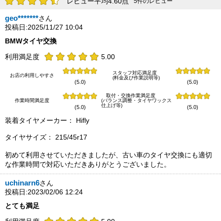
レビュー平均4.60点
5件のレビュー
geo*******
さん
投稿日:2025/11/27 10:04
BMWタイヤ交換
利用満足度
5.00
スタッフ対応満足度
お店の利用しやすさ
(料金及び作業説明等)
(5.0)
(5.0)
取付・交換作業満足度
作業時間満足度
(バランス調整・タイヤワックス
仕上げ等)
(5.0)
(5.0)
装着タイヤメーカー： Hifly
タイヤサイズ： 215/45r17
初めて利用させていただきましたが、古い車のタイヤ交換にも適切
な作業時間で対応いただきありがとうございました。
uchinarn6
さん
投稿日:2023/02/06 12:24
とても満足