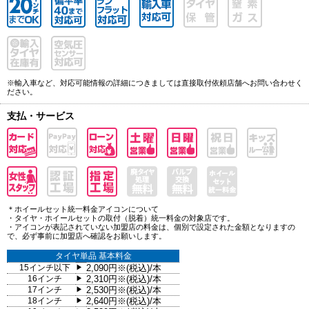
※輸入車など、対応可能情報の詳細につきましては直接取付依頼店舗へお問い合わせく
ださい。
支払・サービス
＊ホイールセット統一料金アイコンについて
・タイヤ・ホイールセットの取付（脱着）統一料金の対象店です。
・アイコンが表記されていない加盟店の料金は、個別で設定された金額となりますの
で、必ず事前に加盟店へ確認をお願いします。
タイヤ単品 基本料金
15インチ以下
2,090円※(税込)/本
▶
16インチ
2,310円※(税込)/本
▶
17インチ
2,530円※(税込)/本
▶
18インチ
2,640円※(税込)/本
▶