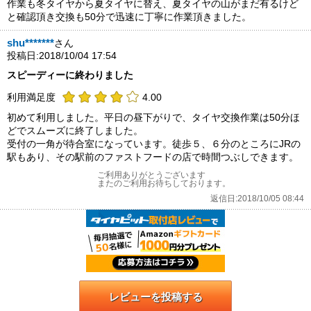
作業も冬タイヤから夏タイヤに替え、夏タイヤの山がまだ有るけど
と確認頂き交換も50分で迅速に丁寧に作業頂きました。
shu*******
さん
投稿日:2018/10/04 17:54
スピーディーに終わりました
利用満足度
4.00
初めて利用しました。平日の昼下がりで、タイヤ交換作業は50分ほ
どでスムーズに終了しました。
受付の一角が待合室になっています。徒歩５、６分のところにJRの
駅もあり、その駅前のファストフードの店で時間つぶしできます。
ご利用ありがとうございます
またのご利用お待ちしております。
返信日:2018/10/05 08:44
レビューを投稿する