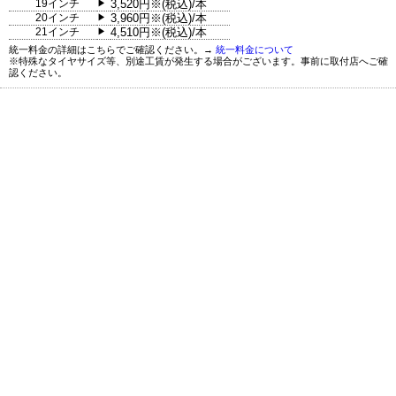
19インチ
3,520円※(税込)/本
▶
20インチ
3,960円※(税込)/本
▶
21インチ
4,510円※(税込)/本
▶
統一料金の詳細はこちらでご確認ください。→
統一料金について
※特殊なタイヤサイズ等、別途工賃が発生する場合がございます。事前に取付店へご確
認ください。