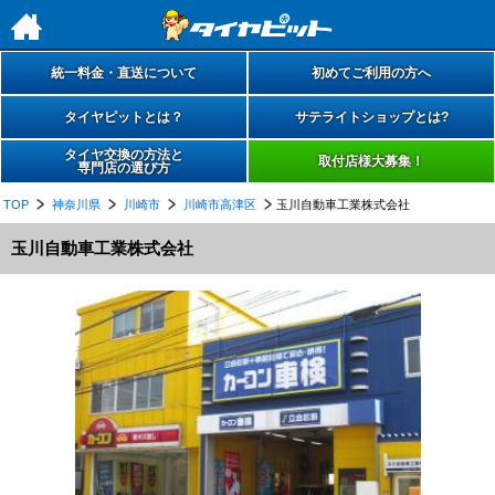
h
統一料金・直送について
初めてご利用の方へ
タイヤピットとは？
サテライトショップとは?
タイヤ交換の方法と
取付店様大募集！
専門店の選び方
TOP
神奈川県
川崎市
川崎市高津区
玉川自動車工業株式会社
玉川自動車工業株式会社