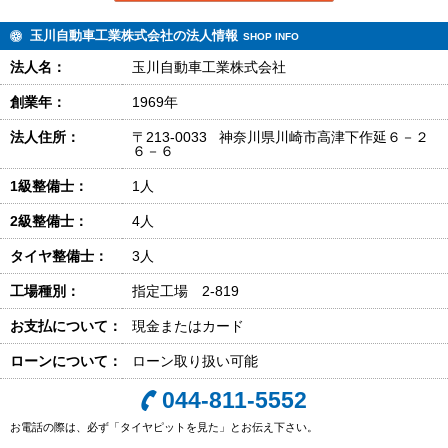
玉川自動車工業株式会社の法人情報
SHOP INFO
法人名：
玉川自動車工業株式会社
創業年：
1969年
法人住所：
〒213-0033 神奈川県川崎市高津下作延６－２
６－６
1級整備士：
1人
2級整備士：
4人
タイヤ整備士：
3人
工場種別：
指定工場 2-819
お支払について：
現金またはカード
ローンについて：
ローン取り扱い可能
044-811-5552
お電話の際は、必ず「タイヤピットを見た」とお伝え下さい。