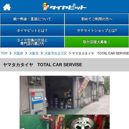
h
統一料金・直送について
初めてご利用の方へ
タイヤピットとは？
サテライトショップとは?
タイヤ交換の方法と
取付店様大募集！
専門店の選び方
TOP
大阪府
大阪市
大阪市住之江区
ヤマタカタイヤ TOTAL CAR SERVISE
ヤマタカタイヤ TOTAL CAR SERVISE