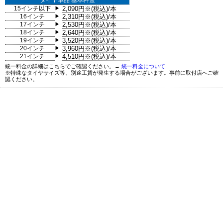
タイヤ単品 基本料金
15インチ以下
2,090円※(税込)/本
▶
16インチ
2,310円※(税込)/本
▶
17インチ
2,530円※(税込)/本
▶
18インチ
2,640円※(税込)/本
▶
19インチ
3,520円※(税込)/本
▶
20インチ
3,960円※(税込)/本
▶
21インチ
4,510円※(税込)/本
▶
統一料金の詳細はこちらでご確認ください。→
統一料金について
※特殊なタイヤサイズ等、別途工賃が発生する場合がございます。事前に取付店へご確
認ください。