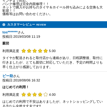
インチまで対応。
パンク修理は完全内面修理！！
ネットで購入やお持ちのタイヤ＆ホイール持ち込みによる交換も大
歓迎！！
価格等はお問い合わせください。
カスタマーレビュー
REVIEW
tos*******
さん
投稿日:2019/03/08 11:19
親切
利用満足度
5.00
タイヤが配送されると取付店から連絡があり、日程調整後、取付に
行きましたが、とても親切に対応していただき、予定の時間よりも
早く仕上がり感謝しております。
ピー助
さん
投稿日:2018/08/06 16:32
はじめての利用！
利用満足度
4.00
はじめての利用で不安はありましたが、ネットショッピングしてい
る方なら全然大丈夫です‼︎