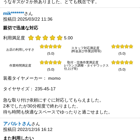
うなギズが２か所ありました、とても残念です。
mik*******
さん
投稿日:2025/03/22 11:36
親切で迅速な対応
利用満足度
5.00
スタッフ対応満足度
お店の利用しやすさ
(料金及び作業説明等)
(5.0)
(5.0)
取付・交換作業満足度
作業時間満足度
(バランス調整・タイヤワックス
仕上げ等)
(5.0)
(5.0)
装着タイヤメーカー： momo
タイヤサイズ： 235-45-17
急な取り付け依頼にすぐに対応してもらえました。
2本でしたが30分程度で終わりました、
待ち時間も快適なスペースでゆったりと過ごせました。
アバルトさん
さん
投稿日:2022/12/16 16:12
また利用したい