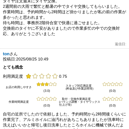
タイヤ注文週末にタイヤ交換。
2週間前の大雨で繁忙と酷暑の中でタイヤ交換してもらいました。
作業時間は、予約時間から2時間ほど掛かりましたが私の前の作業が
多かったと思われます。
待ち時間は、事務所2階待合室で快適に過ごせました。
交換前のタイヤに不安がありましたので作業多忙の中での交換対
応、ありがとうございました
返信日:
ton
さん
投稿日:2025/08/25 10:49
とても残念
利用満足度
0.75
スタッフ対応満足度
お店の利用しやすさ
(料金及び作業説明等)
(3.0)
(0.0)
取付・交換作業満足度
作業時間満足度
(バランス調整・タイヤワックス
仕上げ等)
(0.0)
(0.0)
自宅の近所でしたので依頼しました、予約時間から2時間後くらいに
作業完了、アルミホイルに油汚れがあちこちありましたが洗車時に
洗えばいいかと帰宅し後日洗車したところホイルに機械で挟んだよ