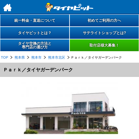
h
統一料金・直送について
初めてご利用の方へ
タイヤピットとは？
サテライトショップとは?
タイヤ交換の方法と
取付店様大募集！
専門店の選び方
TOP
熊本県
熊本市
熊本市北区
Ｐａｒｋ／タイヤガーデンパーク
Ｐａｒｋ／タイヤガーデンパーク