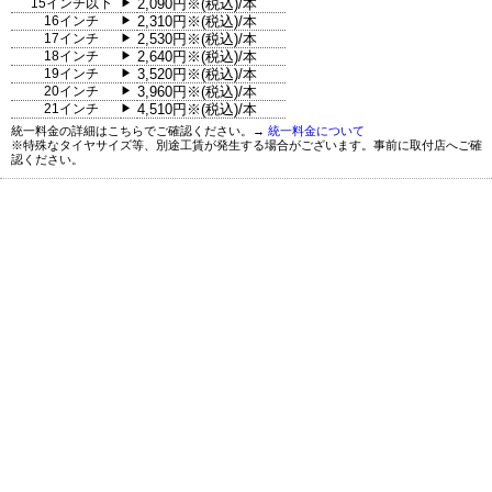
15インチ以下
2,090円※(税込)/本
▶
16インチ
2,310円※(税込)/本
▶
17インチ
2,530円※(税込)/本
▶
18インチ
2,640円※(税込)/本
▶
19インチ
3,520円※(税込)/本
▶
20インチ
3,960円※(税込)/本
▶
21インチ
4,510円※(税込)/本
▶
統一料金の詳細はこちらでご確認ください。→
統一料金について
※特殊なタイヤサイズ等、別途工賃が発生する場合がございます。事前に取付店へご確
認ください。