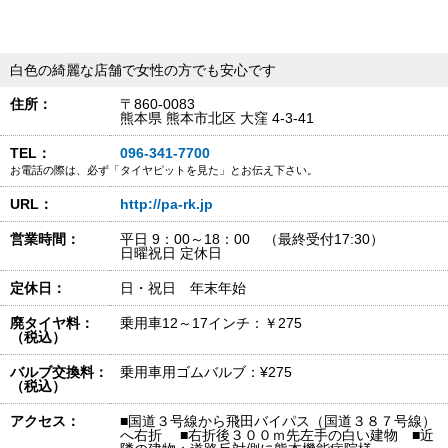
白色の綺麗な店舗で女性の方でも安心です
住所：
〒860-0083
熊本県 熊本市北区 大窪 4-3-41
TEL：
096-341-7700
お電話の際は、必ず「タイヤピットを見た」とお伝え下さい。
URL：
http://pa-rk.jp
営業時間：
平日 9：00～18：00 （最終受付17:30）
日曜祝日 定休日
定休日：
日・祝日 年末年始
廃タイヤ料：
乗用車12～17インチ：￥275
（税込）
バルブ交換料：
乗用車用ゴムバルブ：¥275
（税込）
アクセス：
■国道３号線から飛田バイパス（国道３８７号線）
へ右折 ■右折後３００ｍ先左手の白い建物 ■近