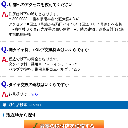
店舗へのアクセスを教えてください
住所は以下の通りとなります。
〒860-0083 熊本県熊本市北区大窪4-3-41
アクセス：■国道３号線から飛田バイパス（国道３８７号線）へ右折
■右折後３００ｍ先左手の白い建物 ■近隣の建物：道路反対側に熊
本機能病院様
廃タイヤ料、バルブ交換料金はいくらですか
税込で以下の料金となります。
廃タイヤ料：乗用車12～17インチ：￥275
バルブ交換料：乗用車用ゴムバルブ：¥275
タイヤ交換の総額はいくらですか
お見積りは
こちら
取付店検索
SEARCH
現在地から探す