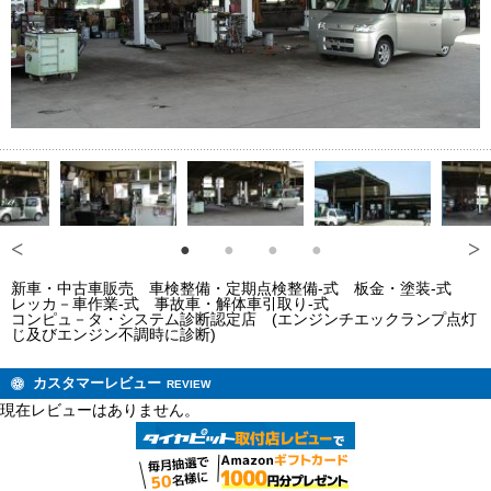
新車・中古車販売 車検整備・定期点検整備-式 板金・塗装-式
レッカ－車作業-式 事故車・解体車引取り-式
コンピュ－タ・システム診断認定店 (エンジンチエックランプ点灯
じ及びエンジン不調時に診断)
カスタマーレビュー
REVIEW
現在レビューはありません。