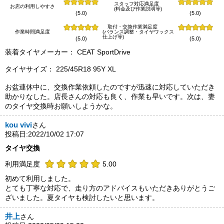
スタッフ対応満足度
お店の利用しやすさ
(料金及び作業説明等)
(5.0)
(5.0)
取付・交換作業満足度
作業時間満足度
(バランス調整・タイヤワックス
仕上げ等)
(5.0)
(5.0)
装着タイヤメーカー： CEAT SportDrive
タイヤサイズ： 225/45R18 95Y XL
お盆連休中に、交換作業依頼したのですが迅速に対応していただき
助かりなした。店長さんの対応も良く、作業も早いです。次は、妻
のタイヤ交換時お願いしようかな。
kou vivi
さん
投稿日:2022/10/02 17:07
タイヤ交換
利用満足度
5.00
初めて利用しました。
とても丁寧な対応で、走り方のアドバイスもいただきありがとうご
ざいました。夏タイヤも検討したいと思います。
井上
さん