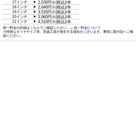
17インチ
2,530円※(税込)/本
▶
18インチ
2,640円※(税込)/本
▶
19インチ
3,520円※(税込)/本
▶
20インチ
3,960円※(税込)/本
▶
21インチ
4,510円※(税込)/本
▶
統一料金の詳細はこちらでご確認ください。→
統一料金について
※特殊なタイヤサイズ等、別途工賃が発生する場合がございます。事前に取付店へご確
認ください。