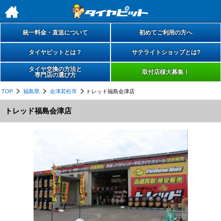
h
統一料金・直送について
初めてご利用の方へ
タイヤピットとは？
サテライトショップとは?
タイヤ交換の方法と
取付店様大募集！
専門店の選び方
TOP
福島県
会津若松市
トレッド福島会津店
トレッド福島会津店