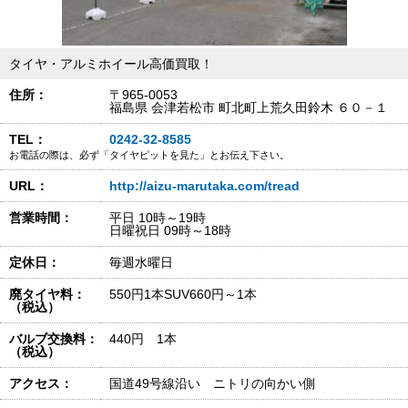
タイヤ・アルミホイール高価買取！
住所：
〒965-0053
福島県 会津若松市 町北町上荒久田鈴木 ６０－１
TEL：
0242-32-8585
お電話の際は、必ず「タイヤピットを見た」とお伝え下さい。
URL：
http://aizu-marutaka.com/tread
営業時間：
平日 10時～19時
日曜祝日 09時～18時
定休日：
毎週水曜日
廃タイヤ料：
550円1本SUV660円～1本
（税込）
バルブ交換料：
440円 1本
（税込）
アクセス：
国道49号線沿い ニトリの向かい側