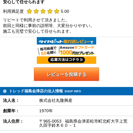
安心して任せられます
利用満足度
5.00
リピートで利用させて頂きました。
前回と同様に事前の説明等、大変分かりやすい。
施工も完璧で安心して任せられます。
レビューを投稿する
トレッド福島会津店の法人情報
SHOP INFO
法人名：
株式会社丸隆興産
創業年：
1970年
法人住所：
〒965-0053 福島県会津若松市町北町大字上荒
久田字鈴木６０－１