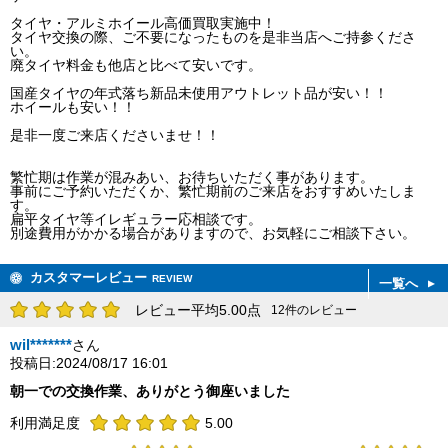
タイヤ・アルミホイール高価買取実施中！
タイヤ交換の際、ご不要になったものを是非当店へご持参くださ
い。
廃タイヤ料金も他店と比べて安いです。
国産タイヤの年式落ち新品未使用アウトレット品が安い！！
ホイールも安い！！
是非一度ご来店くださいませ！！
繁忙期は作業が混みあい、お待ちいただく事があります。
事前にご予約いただくか、繁忙期前のご来店をおすすめいたしま
す。
扁平タイヤ等イレギュラー応相談です。
別途費用がかかる場合がありますので、お気軽にご相談下さい。
カスタマーレビュー
REVIEW
一覧へ
レビュー平均5.00点
12件のレビュー
wil*******
さん
投稿日:2024/08/17 16:01
朝一での交換作業、ありがとう御座いました
利用満足度
5.00