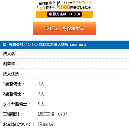
レビューを投稿する
有限会社サンシン自動車の法人情報
SHOP INFO
法人名：
創業年：
法人住所：
1級整備士：
1人
2級整備士：
2人
タイヤ整備士：
5人
工場種別：
認証工場 6737
お支払について：
現金のみ