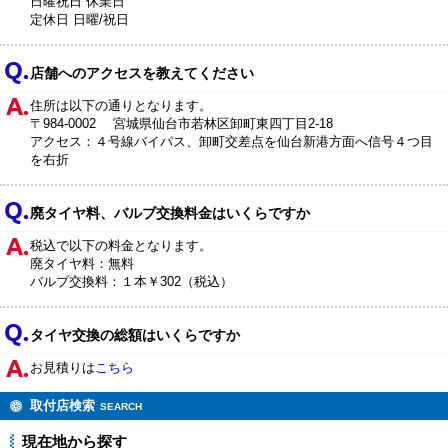
日曜祝日 休業日
定休日 日曜/祝日
店舗へのアクセスを教えてください
住所は以下の通りとなります。
〒984-0002 宮城県仙台市若林区卸町東四丁目2-18
アクセス：４号線バイパス、卸町交差点を仙台新港方面へ信号４つ目
を右折
廃タイヤ料、バルブ交換料金はいくらですか
税込で以下の料金となります。
廃タイヤ料：無料
バルブ交換料：１本￥302（税込）
タイヤ交換の総額はいくらですか
お見積りは
こちら
取付店検索
SEARCH
現在地から探す