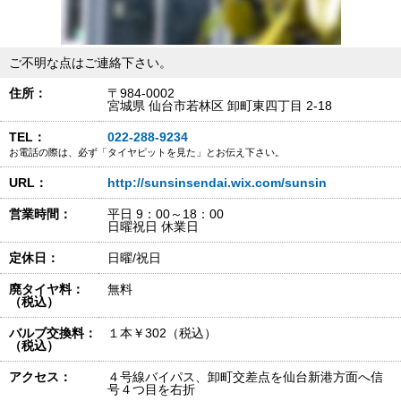
ご不明な点はご連絡下さい。
住所：
〒984-0002
宮城県 仙台市若林区 卸町東四丁目 2-18
TEL：
022-288-9234
お電話の際は、必ず「タイヤピットを見た」とお伝え下さい。
URL：
http://sunsinsendai.wix.com/sunsin
営業時間：
平日 9：00～18：00
日曜祝日 休業日
定休日：
日曜/祝日
廃タイヤ料：
無料
（税込）
バルブ交換料：
１本￥302（税込）
（税込）
アクセス：
４号線バイパス、卸町交差点を仙台新港方面へ信
号４つ目を右折