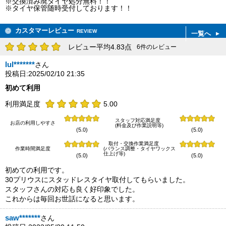
※交換済み廃タイヤ処分無料！！
※タイヤ保管随時受付しております！！
カスタマーレビュー
REVIEW
一覧へ
レビュー平均4.83点
6件のレビュー
lul*******
さん
投稿日:2025/02/10 21:35
初めて利用
利用満足度
5.00
スタッフ対応満足度
お店の利用しやすさ
(料金及び作業説明等)
(5.0)
(5.0)
取付・交換作業満足度
作業時間満足度
(バランス調整・タイヤワックス
仕上げ等)
(5.0)
(5.0)
初めての利用です。
30プリウスにスタッドレスタイヤ取付してもらいました。
スタッフさんの対応も良く好印象でした。
これからは毎回お世話になると思います。
saw*******
さん