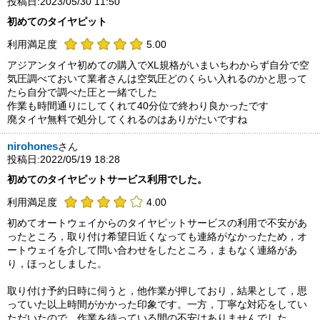
投稿日:2023/05/30 11:50
初めてのタイヤピット
利用満足度
5.00
アジアンタイヤ初めての購入でXL規格がいまいちわからず自分で空
気圧調べておいて業者さんは空気圧どのくらい入れるのかと思って
たら自分で調べた圧と一緒でした
作業も時間通りにしてくれて40分位で終わり良かったです
廃タイヤ無料で処分してくれるのはありがたいですね
nirohones
さん
投稿日:2022/05/19 18:28
初めてのタイヤピットサービス利用でした。
利用満足度
4.00
初めてオートウェイからのタイヤピットサービスの利用で不安があ
ったところ，取り付け希望日近くなっても連絡がなかったため，オ
ートウェイを介して問い合わせをしたところ，まもなく連絡があ
り，ほっとしました。
取り付け予約日時に伺うと，他作業が押しており，結果として，思
っていた以上時間がかかった印象です。一方，丁寧な対応をしてい
ただいたので，作業を待っている間の不安はありませんでした。