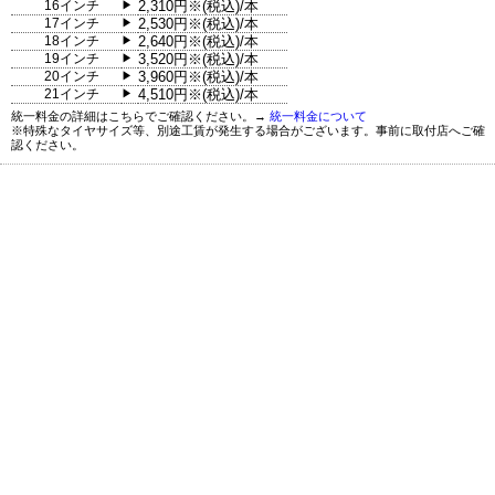
16インチ
2,310円※(税込)/本
▶
17インチ
2,530円※(税込)/本
▶
18インチ
2,640円※(税込)/本
▶
19インチ
3,520円※(税込)/本
▶
20インチ
3,960円※(税込)/本
▶
21インチ
4,510円※(税込)/本
▶
統一料金の詳細はこちらでご確認ください。→
統一料金について
※特殊なタイヤサイズ等、別途工賃が発生する場合がございます。事前に取付店へご確
認ください。