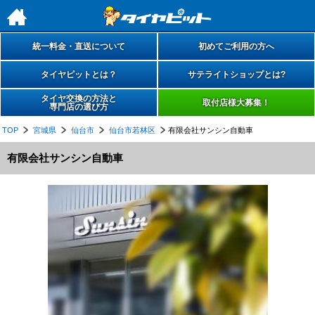
h
統一料金・直送について
初めてご利用の方へ
タイヤピットとは？
サテライトショップとは?
タイヤ交換の方法と
取付店様大募集！
専門店の選び方
TOP
宮城県
仙台市
仙台市若林区
有限会社サンシン自動車
有限会社サンシン自動車