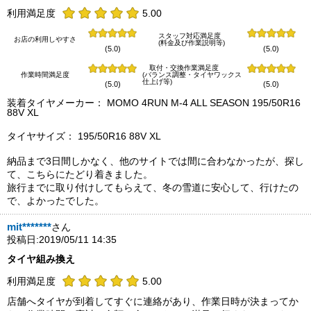
利用満足度
5.00
スタッフ対応満足度
お店の利用しやすさ
(料金及び作業説明等)
(5.0)
(5.0)
取付・交換作業満足度
作業時間満足度
(バランス調整・タイヤワックス
仕上げ等)
(5.0)
(5.0)
装着タイヤメーカー： MOMO 4RUN M-4 ALL SEASON 195/50R16
88V XL
タイヤサイズ： 195/50R16 88V XL
納品まで3日間しかなく、他のサイトでは間に合わなかったが、探し
て、こちらにたどり着きました。
旅行までに取り付けしてもらえて、冬の雪道に安心して、行けたの
で、よかったでした。
mit*******
さん
投稿日:2019/05/11 14:35
タイヤ組み換え
利用満足度
5.00
店舗へタイヤが到着してすぐに連絡があり、作業日時が決まってか