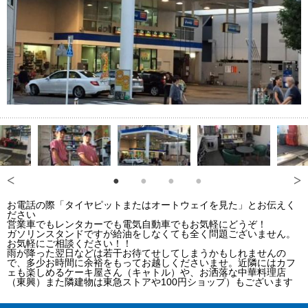
お電話の際「タイヤピットまたはオートウェイを見た」とお伝えく
ださい
営業車でもレンタカーでも電気自動車でもお気軽にどうぞ！
ガソリンスタンドですが給油をしなくても全く問題ございません。
お気軽にご相談ください！！
雨が降った翌日などは若干お待てせしてしまうかもしれませんの
で、多少お時間に余裕をもってお越しくださいませ。近隣にはカフ
ェも楽しめるケーキ屋さん（キャトル）や、お洒落な中華料理店
（東興）また隣建物は東急ストアや100円ショップ）もございます