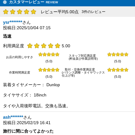
カスタマーレビュー
REVIEW
レビュー平均5.00点
3件のレビュー
ysr*******
さん
投稿日:2025/10/04 07:15
迅速
利用満足度
5.00
スタッフ対応満足度
お店の利用しやすさ
(料金及び作業説明等)
(5.0)
(5.0)
取付・交換作業満足度
作業時間満足度
(バランス調整・タイヤワックス
仕上げ等)
(5.0)
(5.0)
装着タイヤメーカー： Dunlop
タイヤサイズ： 18inch
タイや入荷後即電話。交換も迅速。
ash*******
さん
投稿日:2025/02/19 16:41
旅行に間に合ってよかった