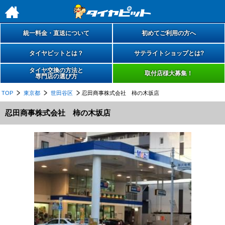
h
統一料金・直送について
初めてご利用の方へ
タイヤピットとは？
サテライトショップとは?
タイヤ交換の方法と
取付店様大募集！
専門店の選び方
TOP
東京都
世田谷区
忍田商事株式会社 柿の木坂店
忍田商事株式会社 柿の木坂店