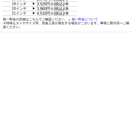
19インチ
3,520円※(税込)/本
▶
20インチ
3,960円※(税込)/本
▶
21インチ
4,510円※(税込)/本
▶
統一料金の詳細はこちらでご確認ください。→
統一料金について
※特殊なタイヤサイズ等、別途工賃が発生する場合がございます。事前に取付店へご確
認ください。