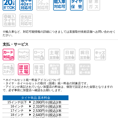
※輸入車など、対応可能情報の詳細につきましては直接取付依頼店舗へお問い合わせく
ださい。
支払・サービス
＊ホイールセット統一料金アイコンについて
・タイヤ・ホイールセットの取付（脱着）統一料金の対象店です。
・アイコンが表記されていない加盟店の料金は、個別で設定された金額となりますの
で、必ず事前に加盟店へ確認をお願いします。
タイヤ単品 基本料金
15インチ以下
2,090円※(税込)/本
▶
16インチ
2,310円※(税込)/本
▶
17インチ
2,530円※(税込)/本
▶
18インチ
2,640円※(税込)/本
▶