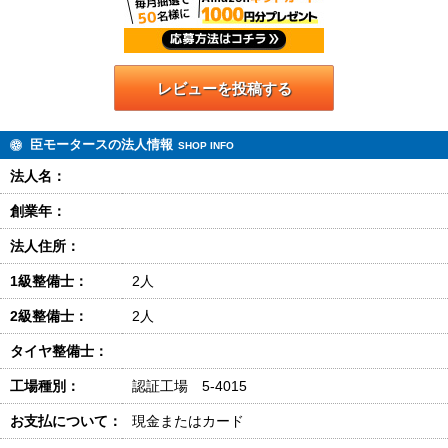
レビューを投稿する
臣モータースの法人情報
SHOP INFO
法人名：
創業年：
法人住所：
1級整備士：
2人
2級整備士：
2人
タイヤ整備士：
工場種別：
認証工場 5-4015
お支払について：
現金またはカード