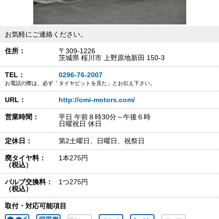
お気軽にご連絡ください。
住所：
〒309-1226
茨城県 桜川市 上野原地新田 150-3
TEL：
0296-76-2007
お電話の際は、必ず「タイヤピットを見た」とお伝え下さい。
URL：
http://omi-motors.com/
営業時間：
平日 午前８時30分～午後６時
日曜祝日 休日
定休日：
第2土曜日、日曜日、祝祭日
廃タイヤ料：
1本275円
（税込）
バルブ交換料：
1つ275円
（税込）
取付・対応可能項目