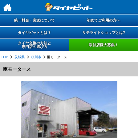
h
統一料金・直送について
初めてご利用の方へ
タイヤピットとは？
サテライトショップとは?
タイヤ交換の方法と
取付店様大募集！
専門店の選び方
TOP
茨城県
桜川市
臣モータース
臣モータース