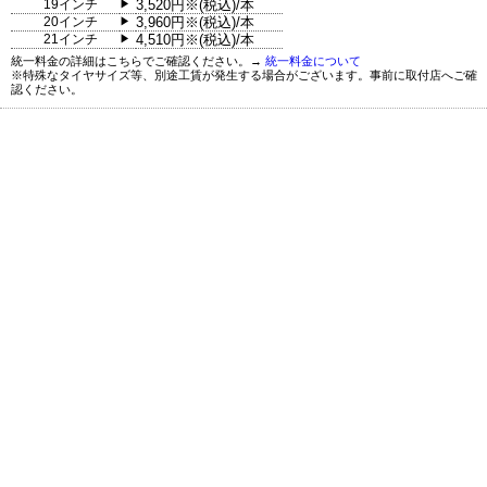
19インチ
3,520円※(税込)/本
▶
20インチ
3,960円※(税込)/本
▶
21インチ
4,510円※(税込)/本
▶
統一料金の詳細はこちらでご確認ください。→
統一料金について
※特殊なタイヤサイズ等、別途工賃が発生する場合がございます。事前に取付店へご確
認ください。