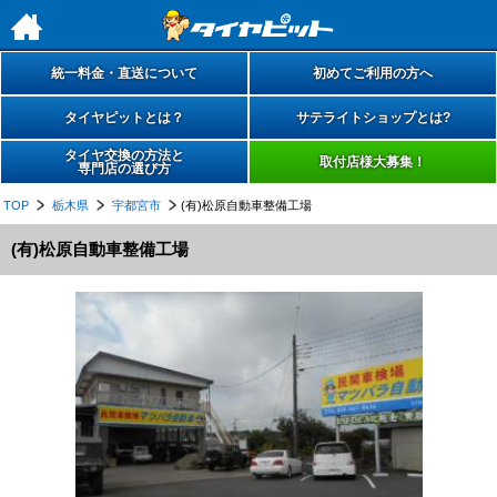
h
統一料金・直送について
初めてご利用の方へ
タイヤピットとは？
サテライトショップとは?
タイヤ交換の方法と
取付店様大募集！
専門店の選び方
TOP
栃木県
宇都宮市
(有)松原自動車整備工場
(有)松原自動車整備工場