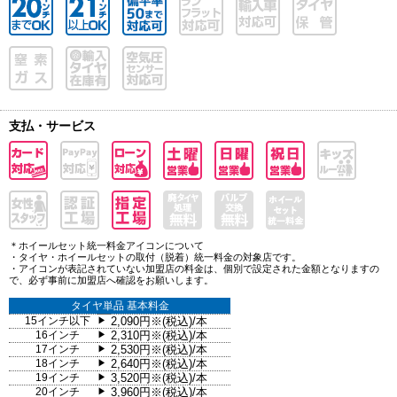
支払・サービス
＊ホイールセット統一料金アイコンについて
・タイヤ・ホイールセットの取付（脱着）統一料金の対象店です。
・アイコンが表記されていない加盟店の料金は、個別で設定された金額となりますの
で、必ず事前に加盟店へ確認をお願いします。
タイヤ単品 基本料金
15インチ以下
2,090円※(税込)/本
▶
16インチ
2,310円※(税込)/本
▶
17インチ
2,530円※(税込)/本
▶
18インチ
2,640円※(税込)/本
▶
19インチ
3,520円※(税込)/本
▶
20インチ
3,960円※(税込)/本
▶