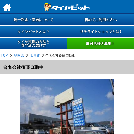
h
統一料金・直送について
初めてご利用の方へ
タイヤピットとは？
サテライトショップとは?
タイヤ交換の方法と
取付店様大募集！
専門店の選び方
TOP
福岡県
田川市
合名会社後藤自動車
合名会社後藤自動車