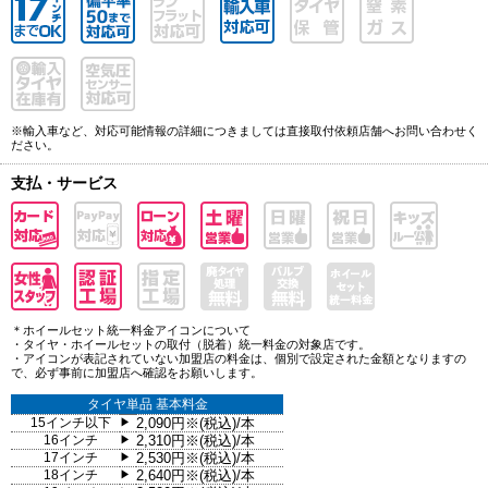
※輸入車など、対応可能情報の詳細につきましては直接取付依頼店舗へお問い合わせく
ださい。
支払・サービス
＊ホイールセット統一料金アイコンについて
・タイヤ・ホイールセットの取付（脱着）統一料金の対象店です。
・アイコンが表記されていない加盟店の料金は、個別で設定された金額となりますの
で、必ず事前に加盟店へ確認をお願いします。
タイヤ単品 基本料金
15インチ以下
2,090円※(税込)/本
▶
16インチ
2,310円※(税込)/本
▶
17インチ
2,530円※(税込)/本
▶
18インチ
2,640円※(税込)/本
▶