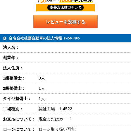
レビューを投稿する
合名会社後藤自動車の法人情報
SHOP INFO
法人名：
創業年：
法人住所：
1級整備士：
0人
2級整備士：
1人
タイヤ整備士：
1人
工場種別：
認証工場 1-4522
お支払について：
現金またはカード
ローンについて：
ローン取り扱い可能