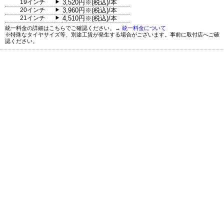
19インチ
3,520円※(税込)/本
▶
20インチ
3,960円※(税込)/本
▶
21インチ
4,510円※(税込)/本
▶
統一料金の詳細はこちらでご確認ください。→
統一料金について
※特殊なタイヤサイズ等、別途工賃が発生する場合がございます。事前に取付店へご確
認ください。