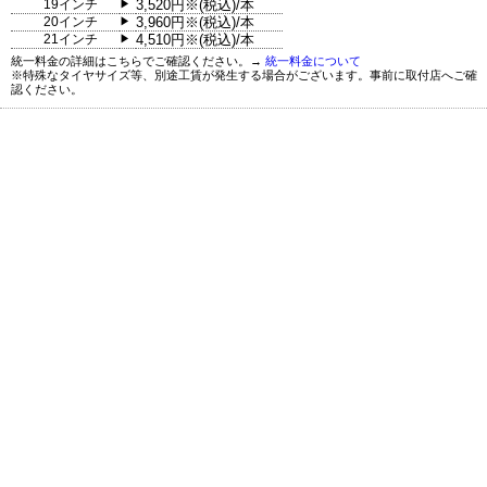
19インチ
3,520円※(税込)/本
▶
20インチ
3,960円※(税込)/本
▶
21インチ
4,510円※(税込)/本
▶
統一料金の詳細はこちらでご確認ください。→
統一料金について
※特殊なタイヤサイズ等、別途工賃が発生する場合がございます。事前に取付店へご確
認ください。