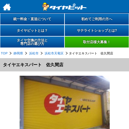
h
統一料金・直送について
初めてご利用の方へ
タイヤピットとは？
サテライトショップとは?
タイヤ交換の方法と
取付店様大募集！
専門店の選び方
TOP
静岡県
浜松市
浜松市天竜区
タイヤエキスパート 佐久間店
タイヤエキスパート 佐久間店