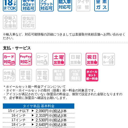
※輸入車など、対応可能情報の詳細につきましては直接取付依頼店舗へお問い合わせく
ださい。
支払・サービス
＊ホイールセット統一料金アイコンについて
・タイヤ・ホイールセットの取付（脱着）統一料金の対象店です。
・アイコンが表記されていない加盟店の料金は、個別で設定された金額となりますの
で、必ず事前に加盟店へ確認をお願いします。
タイヤ単品 基本料金
15インチ以下
2,090円※(税込)/本
▶
16インチ
2,310円※(税込)/本
▶
17インチ
2,530円※(税込)/本
▶
18インチ
2,640円※(税込)/本
▶