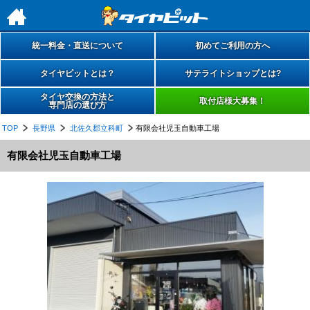
h
統一料金・直送について
初めてご利用の方へ
タイヤピットとは？
サテライトショップとは?
タイヤ交換の方法と
取付店様大募集！
専門店の選び方
TOP
長野県
北佐久郡立科町
有限会社児玉自動車工場
有限会社児玉自動車工場