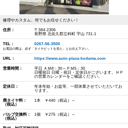
修理やカスタム、何でもお任せください！
住所：
〒384-2306
長野県 北佐久郡立科町 宇山 731-1
TEL：
0267-56-3500
お電話の際は、必ず「タイヤピットを見た」とお伝え下さい。
URL：
https://www.auto-plaza-kodama.com
営業時間：
平日 ＡＭ8：30～ＰＭ5：30
日曜祝日 日曜・祝日・定休日がございます。ＨＰ
の営業カレンダーをご確認ください。
定休日：
年末年始・お盆等、一部休業させていただいてお
ります。
廃タイヤ料：
1本 ￥440（税込）～
（税込）
バルブ交換料：
1個 ￥275（税込）～
（税込）