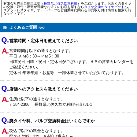
有限会社児玉自動車工場（
長野県
北佐久郡立科町
）をご紹介します。お近くのタイヤ
の交換・取付・販売が可能なお近くのお店を探すなら
タイヤ交換のタイヤピット
へ。
スタッドレスタイヤ、オートパーツなど自動車に関わる部品取り付け情報も検索可能
なサイトです。
よくあるご質問
FAQ
営業時間・定休日を教えてください
営業時間は以下の通りとなります。
平日 ＡＭ8：30～ＰＭ5：30
日曜祝日 日曜・祝日・定休日がございます。ＨＰの営業カレンダーを
ご確認ください。
定休日 年末年始・お盆等、一部休業させていただいております。
店舗へのアクセスを教えてください
住所は以下の通りとなります。
〒384-2306 長野県北佐久郡立科町宇山731-1
廃タイヤ料、バルブ交換料金はいくらですか
税込で以下の料金となります。
廃タイヤ料：1本 ￥440（税込）～