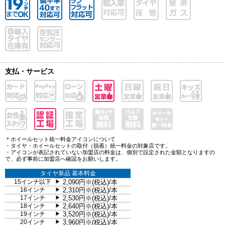
支払・サービス
＊ホイールセット統一料金アイコンについて
・タイヤ・ホイールセットの取付（脱着）統一料金の対象店です。
・アイコンが表記されていない加盟店の料金は、個別で設定された金額となりますの
で、必ず事前に加盟店へ確認をお願いします。
タイヤ単品 基本料金
15インチ以下
2,090円※(税込)/本
▶
16インチ
2,310円※(税込)/本
▶
17インチ
2,530円※(税込)/本
▶
18インチ
2,640円※(税込)/本
▶
19インチ
3,520円※(税込)/本
▶
20インチ
3,960円※(税込)/本
▶