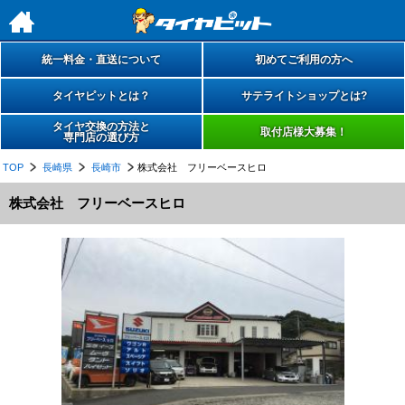
h
統一料金・直送について
初めてご利用の方へ
タイヤピットとは？
サテライトショップとは?
タイヤ交換の方法と
取付店様大募集！
専門店の選び方
TOP
長崎県
長崎市
株式会社 フリーベースヒロ
株式会社 フリーベースヒロ