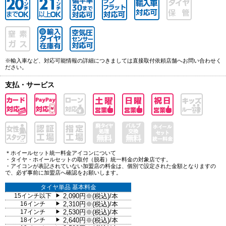
※輸入車など、対応可能情報の詳細につきましては直接取付依頼店舗へお問い合わせく
ださい。
支払・サービス
＊ホイールセット統一料金アイコンについて
・タイヤ・ホイールセットの取付（脱着）統一料金の対象店です。
・アイコンが表記されていない加盟店の料金は、個別で設定された金額となりますの
で、必ず事前に加盟店へ確認をお願いします。
タイヤ単品 基本料金
15インチ以下
2,090円※(税込)/本
▶
16インチ
2,310円※(税込)/本
▶
17インチ
2,530円※(税込)/本
▶
18インチ
2,640円※(税込)/本
▶