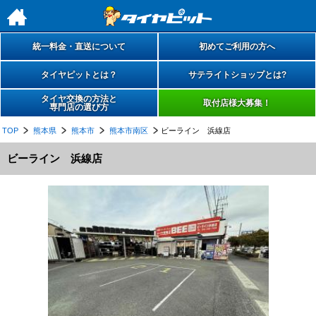
h
統一料金・直送について
初めてご利用の方へ
タイヤピットとは？
サテライトショップとは?
タイヤ交換の方法と
取付店様大募集！
専門店の選び方
TOP
熊本県
熊本市
熊本市南区
ビーライン 浜線店
ビーライン 浜線店