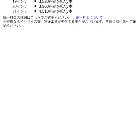
19インチ
3,520円※(税込)/本
▶
20インチ
3,960円※(税込)/本
▶
21インチ
4,510円※(税込)/本
▶
統一料金の詳細はこちらでご確認ください。→
統一料金について
※特殊なタイヤサイズ等、別途工賃が発生する場合がございます。事前に取付店へご確
認ください。