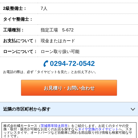
2級整備士：
7人
タイヤ整備士：
工場種別：
指定工場 5-672
お支払について：
現金またはカード
ローンについて：
ローン取り扱い可能
0294-72-0542
お電話の際は、必ず「タイヤピットを見た」とお伝え下さい。
お見積り・お問い合わせ
近隣の市区町村から探す
株式会社橘モータース（
茨城県
常陸太田市
）をご紹介します。お近くのタイヤの交
換・取付・販売が可能なお近くのお店を探すなら
タイヤ交換のタイヤピット
へ。スタ
ッドレスタイヤ、オートパーツなど自動車に関わる部品取り付け情報も検索可能なサ
イトです。