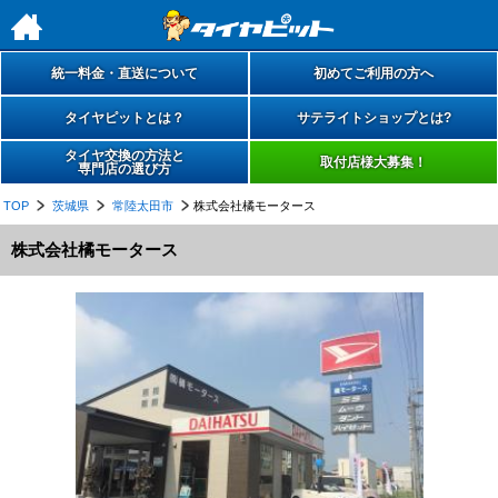
h
統一料金・直送について
初めてご利用の方へ
タイヤピットとは？
サテライトショップとは?
タイヤ交換の方法と
取付店様大募集！
専門店の選び方
TOP
茨城県
常陸太田市
株式会社橘モータース
株式会社橘モータース