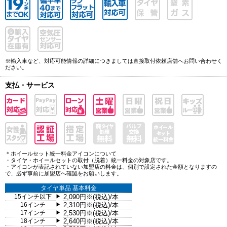
※輸入車など、対応可能情報の詳細につきましては直接取付依頼店舗へお問い合わせく
ださい。
支払・サービス
＊ホイールセット統一料金アイコンについて
・タイヤ・ホイールセットの取付（脱着）統一料金の対象店です。
・アイコンが表記されていない加盟店の料金は、個別で設定された金額となりますの
で、必ず事前に加盟店へ確認をお願いします。
タイヤ単品 基本料金
15インチ以下
2,090円※(税込)/本
▶
16インチ
2,310円※(税込)/本
▶
17インチ
2,530円※(税込)/本
▶
18インチ
2,640円※(税込)/本
▶