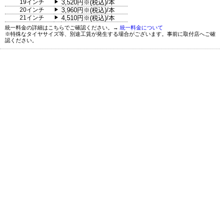
19インチ
3,520円※(税込)/本
▶
20インチ
3,960円※(税込)/本
▶
21インチ
4,510円※(税込)/本
▶
統一料金の詳細はこちらでご確認ください。→
統一料金について
※特殊なタイヤサイズ等、別途工賃が発生する場合がございます。事前に取付店へご確
認ください。