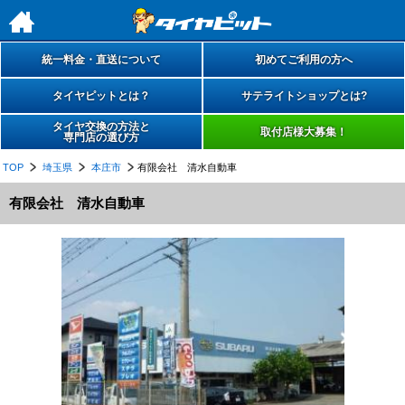
h
統一料金・直送について
初めてご利用の方へ
タイヤピットとは？
サテライトショップとは?
タイヤ交換の方法と
取付店様大募集！
専門店の選び方
TOP
埼玉県
本庄市
有限会社 清水自動車
有限会社 清水自動車