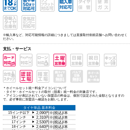
※輸入車など、対応可能情報の詳細につきましては直接取付依頼店舗へお問い合わせく
ださい。
支払・サービス
＊ホイールセット統一料金アイコンについて
・タイヤ・ホイールセットの取付（脱着）統一料金の対象店です。
・アイコンが表記されていない加盟店の料金は、個別で設定された金額となりますの
で、必ず事前に加盟店へ確認をお願いします。
タイヤ単品 基本料金
15インチ以下
2,090円※(税込)/本
▶
16インチ
2,310円※(税込)/本
▶
17インチ
2,530円※(税込)/本
▶
18インチ
2,640円※(税込)/本
▶