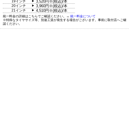
19インチ
3,520円※(税込)/本
▶
20インチ
3,960円※(税込)/本
▶
21インチ
4,510円※(税込)/本
▶
統一料金の詳細はこちらでご確認ください。→
統一料金について
※特殊なタイヤサイズ等、別途工賃が発生する場合がございます。事前に取付店へご確
認ください。