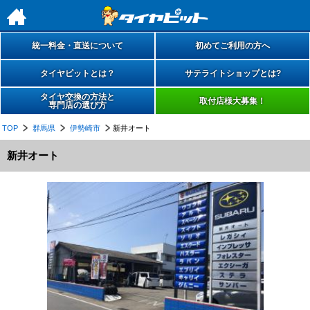
h
統一料金・直送について
初めてご利用の方へ
タイヤピットとは？
サテライトショップとは?
タイヤ交換の方法と
取付店様大募集！
専門店の選び方
TOP
群馬県
伊勢崎市
新井オート
新井オート