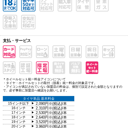
支払・サービス
＊ホイールセット統一料金アイコンについて
・タイヤ・ホイールセットの取付（脱着）統一料金の対象店です。
・アイコンが表記されていない加盟店の料金は、個別で設定された金額となりますの
で、必ず事前に加盟店へ確認をお願いします。
タイヤ単品 基本料金
15インチ以下
2,090円※(税込)/本
▶
16インチ
2,310円※(税込)/本
▶
17インチ
2,530円※(税込)/本
▶
18インチ
2,640円※(税込)/本
▶
19インチ
3,520円※(税込)/本
▶
20インチ
3,960円※(税込)/本
▶