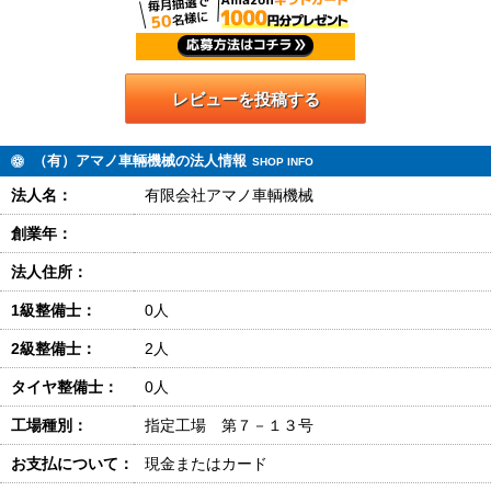
レビューを投稿する
（有）アマノ車輛機械の法人情報
SHOP INFO
法人名：
有限会社アマノ車輌機械
創業年：
法人住所：
1級整備士：
0人
2級整備士：
2人
タイヤ整備士：
0人
工場種別：
指定工場 第７－１３号
お支払について：
現金またはカード