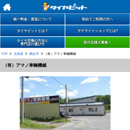
h
統一料金・直送について
初めてご利用の方へ
タイヤピットとは？
サテライトショップとは?
タイヤ交換の方法と
取付店様大募集！
専門店の選び方
TOP
北海道
網走市
（有）アマノ車輛機械
（有）アマノ車輛機械